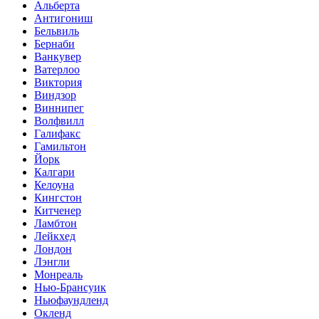
Альберта
Антигониш
Бельвиль
Бернаби
Ванкувер
Ватерлоо
Виктория
Виндзор
Виннипег
Волфвилл
Галифакс
Гамильтон
Йорк
Калгари
Келоуна
Кингстон
Китченер
Ламбтон
Лейкхед
Лондон
Лэнгли
Монреаль
Нью-Брансуик
Ньюфаундленд
Окленд