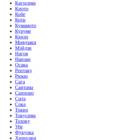
Кагосима
Киото
Кобе
Коти
Кумамото
Куруме
Кюсю
Миядзаки
Мэйдзи
Нагоя
Нанзан
Осака
Реитаку
Рюкю
Сага
Саитама
Саппоро
Сита
Сока
Токио
Токусима
Тохоку
Убе
Фукуока
Хиросаки