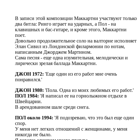
В записи этой композиции Маккартни участвуют только
два битла: Ринго играет на ударных, а Пол - на
клавишных и бас-гитаре, и кроме этого, Маккартни
поет.
Довольно продолжительное соло на валторне исполняет
Элан Сивил из Лондонской филармонии по нотам,
написанным Джорджем Мартином.
Сама песня - еще одна изумительная, мелодически и
лирически зрелая баллада Маккартни.
ДЖОН 1972:
'Еще один из его работ мне очень
понравился.'
ДЖОН 1980:
'Пола. Одна из моих любимых его работ.'
ПОЛ 1984:
'Я написал ее на горнолыжном отдыхе в
Швейцарии.
В арендованном шале среди снега.
ПОЛ около 1994:
'Я подозреваю, что это был еще один
спор.
У меня нет легких отношений с женщинами, у меня
никогда не было.