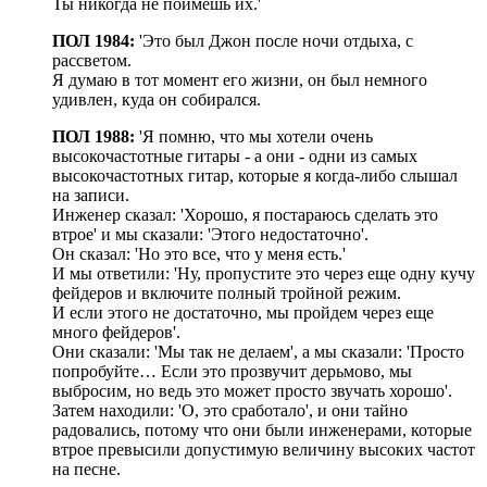
Ты никогда не поймешь их.'
ПОЛ 1984:
'Это был Джон после ночи отдыха, с
рассветом.
Я думаю в тот момент его жизни, он был немного
удивлен, куда он собирался.
ПОЛ 1988:
'Я помню, что мы хотели очень
высокочастотные гитары - а они - одни из самых
высокочастотных гитар, которые я когда-либо слышал
на записи.
Инженер сказал: 'Хорошо, я постараюсь сделать это
втрое' и мы сказали: 'Этого недостаточно'.
Он сказал: 'Но это все, что у меня есть.'
И мы ответили: 'Ну, пропустите это через еще одну кучу
фейдеров и включите полный тройной режим.
И если этого не достаточно, мы пройдем через еще
много фейдеров'.
Они сказали: 'Мы так не делаем', а мы сказали: 'Просто
попробуйте… Если это прозвучит дерьмово, мы
выбросим, но ведь это может просто звучать хорошо'.
Затем находили: 'О, это сработало', и они тайно
радовались, потому что они были инженерами, которые
втрое превысили допустимую величину высоких частот
на песне.