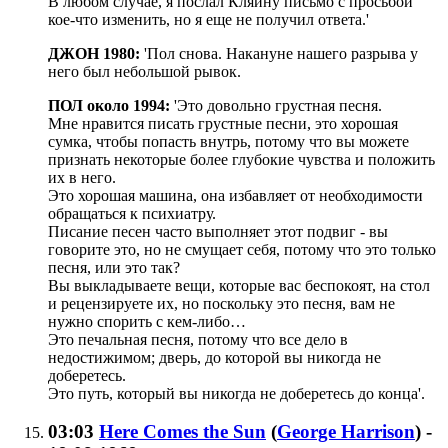
В любом случае, я послал Кляйну письмо с просьбой
кое-что изменить, но я еще не получил ответа.'
ДЖОН 1980:
'Пол снова. Накануне нашего разрыва у
него был небольшой рывок.
ПОЛ около 1994:
'Это довольно грустная песня.
Мне нравится писать грустные песни, это хорошая
сумка, чтобы попасть внутрь, потому что вы можете
признать некоторые более глубокие чувства и положить
их в него.
Это хорошая машина, она избавляет от необходимости
обращаться к психиатру.
Писание песен часто выполняет этот подвиг - вы
говорите это, но не смущает себя, потому что это только
песня, или это так?
Вы выкладываете вещи, которые вас беспокоят, на стол
и рецензируете их, но поскольку это песня, вам не
нужно спорить с кем-либо…
Это печальная песня, потому что все дело в
недостижимом; дверь, до которой вы никогда не
доберетесь.
Это путь, который вы никогда не доберетесь до конца'.
03:03
Here Comes the Sun
(
George Harrison
)
-