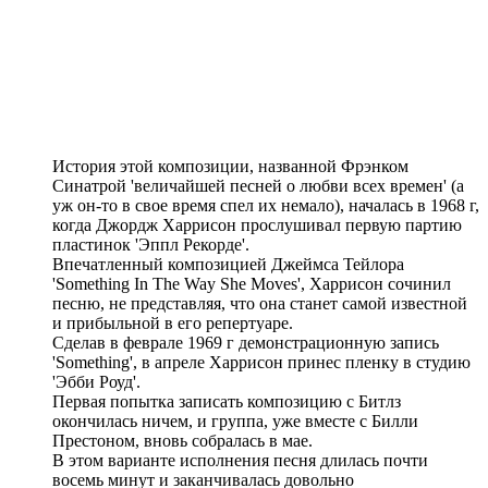
История этой композиции, названной Фрэнком
Синатрой 'величайшей песней о любви всех времен' (а
уж он-то в свое время спел их немало), началась в 1968 г,
когда Джордж Харрисон прослушивал первую партию
пластинок 'Эппл Рекорде'.
Впечатленный композицией Джеймса Тейлора
'Something In The Way She Moves', Харрисон сочинил
песню, не представляя, что она станет самой известной
и прибыльной в его репертуаре.
Сделав в феврале 1969 г демонстрационную запись
'Something', в апреле Харрисон принес пленку в студию
'Эбби Роуд'.
Первая попытка записать композицию с Битлз
окончилась ничем, и группа, уже вместе с Билли
Престоном, вновь собралась в мае.
В этом варианте исполнения песня длилась почти
восемь минут и заканчивалась довольно