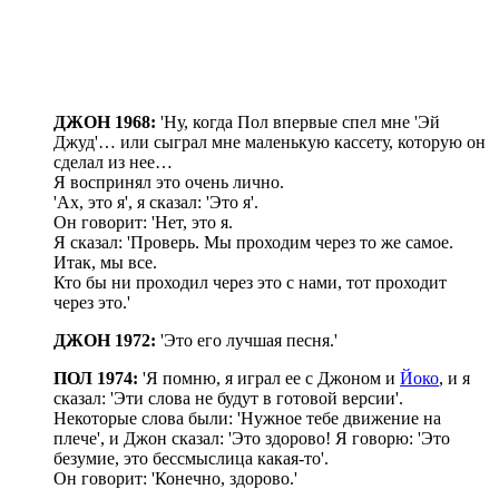
ДЖОН 1968:
'Ну, когда Пол впервые спел мне 'Эй
Джуд'… или сыграл мне маленькую кассету, которую он
сделал из нее…
Я воспринял это очень лично.
'Ах, это я', я сказал: 'Это я'.
Он говорит: 'Нет, это я.
Я сказал: 'Проверь. Мы проходим через то же самое.
Итак, мы все.
Кто бы ни проходил через это с нами, тот проходит
через это.'
ДЖОН 1972:
'Это его лучшая песня.'
ПОЛ 1974:
'Я помню, я играл ее с Джоном и
Йоко
, и я
сказал: 'Эти слова не будут в готовой версии'.
Некоторые слова были: 'Нужное тебе движение на
плече', и Джон сказал: 'Это здорово! Я говорю: 'Это
безумие, это бессмыслица какая-то'.
Он говорит: 'Конечно, здорово.'