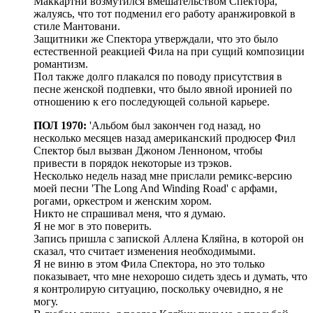
Маккартни возмутился вмешательством Спектора,
жалуясь, что тот подменил его работу аранжировкой в
стиле Мантовани.
Защитники же Спектора утверждали, что это было
естественной реакцией Фила на при сущий композиции
романтизм.
Пол также долго плакался по поводу присутствия в
песне женской подпевки, что было явной иронией по
отношению к его последующей сольной карьере.
ПОЛ 1970:
'Альбом был закончен год назад, но
несколько месяцев назад американский продюсер Фил
Спектор был вызван Джоном Ленноном, чтобы
привести в порядок некоторые из трэков.
Несколько недель назад мне прислали ремикс-версию
моей песни 'The Long And Winding Road' с арфами,
рогами, оркестром и женским хором.
Никто не спрашивал меня, что я думаю.
Я не мог в это поверить.
Запись пришла с запиской Аллена Кляйна, в которой он
сказал, что считает изменения необходимыми.
Я не виню в этом Фила Спектора, но это только
показывает, что мне нехорошо сидеть здесь и думать, что
я контролирую ситуацию, поскольку очевидно, я не
могу.