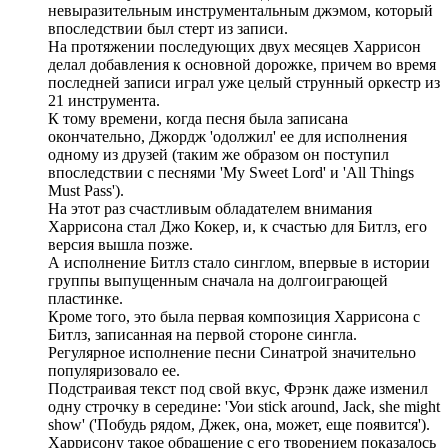
невыразительным инструментальным джэмом, который
впоследствии был стерт из записи.
На протяжении последующих двух месяцев Харрисон
делал добавления к основной дорожке, причем во время
последней записи играл уже целый струнный оркестр из
21 инструмента.
К тому времени, когда песня была записана
окончательно, Джордж 'одолжил' ее для исполнения
одному из друзей (таким же образом он поступил
впоследствии с песнями 'My Sweet Lord' и 'All Things
Must Pass').
Ha этот раз счастливым обладателем внимания
Харрисона стал Джо Кокер, и, к счастью для Битлз, его
версия вышла позже.
А исполнение Битлз стало синглом, впервые в истории
группы выпущенным сначала на долгоиграющей
пластинке.
Кроме того, это была первая композиция Харрисона с
Битлз, записанная на первой стороне сингла.
Регулярное исполнение песни Синатрой значительно
популяризовало ее.
Подстраивая текст под свой вкус, Фрэнк даже изменил
одну строчку в середине: 'Уои stick around, Jack, she might
show' ('Побудь рядом, Джек, она, может, еще появится').
Харрисону такое обращение с его творением показалось