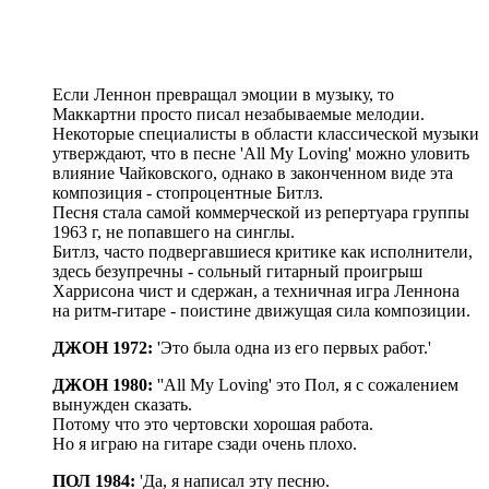
Если Леннон превращал эмоции в музыку, то
Маккартни просто писал незабываемые мелодии.
Некоторые специалисты в области классической музыки
утверждают, что в песне 'All My Loving' можно уловить
влияние Чайковского, однако в законченном виде эта
композиция - стопроцентные Битлз.
Песня стала самой коммерческой из репертуара группы
1963 г, не попавшего на синглы.
Битлз, часто подвергавшиеся критике как исполнители,
здесь безупречны - сольный гитарный проигрыш
Харрисона чист и сдержан, а техничная игра Леннона
на ритм-гитаре - поистине движущая сила композиции.
ДЖОН 1972:
'Это была одна из его первых работ.'
ДЖОН 1980:
''All My Loving' это Пол, я с сожалением
вынужден сказать.
Потому что это чертовски хорошая работа.
Но я играю на гитаре сзади очень плохо.
ПОЛ 1984:
'Да, я написал эту песню.