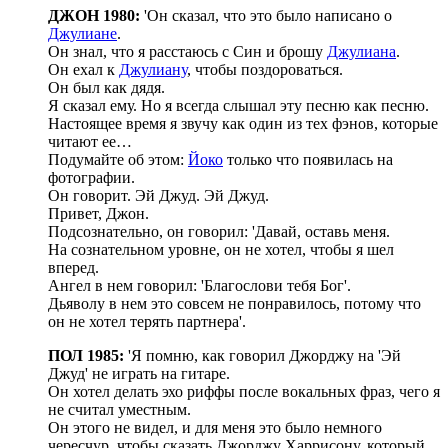
ДЖОН 1980:
'Он сказал, что это было написано о
Джулиане
.
Он знал, что я расстаюсь с Син и брошу
Джулиана
.
Он ехал к
Джулиану
, чтобы поздороваться.
Он был как дядя.
Я сказал ему. Но я всегда слышал эту песню как песню.
Настоящее время я звучу как один из тех фэнов, которые
читают ее…
Подумайте об этом:
Йоко
только что появилась на
фотографии.
Он говорит. Эй Джуд. Эй Джуд.
Привет, Джон.
Подсознательно, он говорил: 'Давай, оставь меня.
На сознательном уровне, он не хотел, чтобы я шел
вперед.
Ангел в нем говорил: 'Благослови тебя Бог'.
Дьяволу в нем это совсем не понравилось, потому что
он не хотел терять партнера'.
ПОЛ 1985:
'Я помню, как говорил Джорджу на 'Эй
Джуд' не играть на гитаре.
Он хотел делать эхо риффы после вокальных фраз, чего я
не считал уместным.
Он этого не видел, и для меня это было немного
чересчур, чтобы сказать Джорджу Харрисону, который