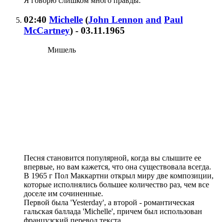
Я говорю слишком много правды.
02:40
Michelle
(
John Lennon
and
Paul
McCartney
)
- 03.11.1965
Мишель
Песня становится популярной, когда вы слышите ее
впервые, но вам кажется, что она существовала всегда.
В 1965 г Пол Маккартни открыл миру две композиции,
которые исполнялись большее количество раз, чем все
доселе им сочиненные.
Первой была 'Yesterday', а второй - романтическая
гальская баллада 'Michelle', причем был использован
французский перевод текста.