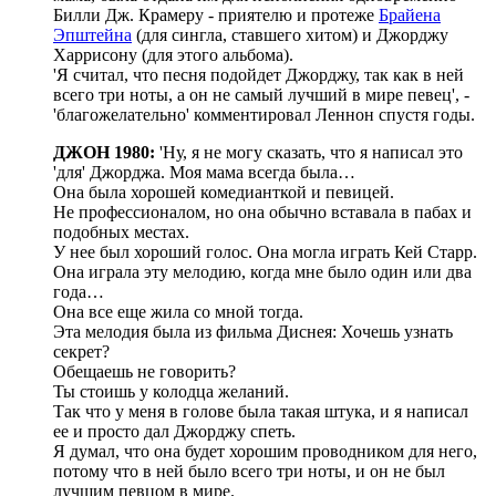
Билли Дж. Крамеру - приятелю и протеже
Брайена
Эпштейна
(для сингла, ставшего хитом) и Джорджу
Харрисону (для этого альбома).
'Я считал, что песня подойдет Джорджу, так как в ней
всего три ноты, а он не самый лучший в мире певец', -
'благожелательно' комментировал Леннон спустя годы.
ДЖОН 1980:
'Ну, я не могу сказать, что я написал это
'для' Джорджа. Моя мама всегда была…
Она была хорошей комедианткой и певицей.
Не профессионалом, но она обычно вставала в пабах и
подобных местах.
У нее был хороший голос. Она могла играть Кей Старр.
Она играла эту мелодию, когда мне было один или два
года…
Она все еще жила со мной тогда.
Эта мелодия была из фильма Диснея: Хочешь узнать
секрет?
Обещаешь не говорить?
Ты стоишь у колодца желаний.
Так что у меня в голове была такая штука, и я написал
ее и просто дал Джорджу спеть.
Я думал, что она будет хорошим проводником для него,
потому что в ней было всего три ноты, и он не был
лучшим певцом в мире.