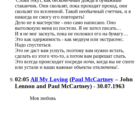
'Слова текут, как бесконечный дождь в бумажный
стаканчик. Они скользят, пока проходит проход, они
скользят по вселенной. Такой необычный счетчик, и я
никогда не смогу его повторить!
Дело не в мастерстве - оно само написано. Оно
вытолкнуло меня из постели. Я не хотел писать…
И я не мог заснуть, пока не положил его на бумагу…
Это как одержимость - как медиум или экстрасенс.
Надо спуститься.
Это не даст вам уснуть, поэтому вам нужно встать,
сделать из этого что-то, а потом вам разрешат спать.
Это всегда происходит посреди ночи, когда вы не спите
или устали и ваши важные объекты отключены'.
02:05
All My Loving
(
Paul McCartney
– John
Lennon and Paul McCartney
)
- 30.07.1963
Моя любовь