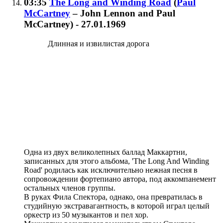
03:35
The Long and Winding Road
(
Paul
McCartney
– John Lennon and Paul
McCartney
)
- 27.01.1969
Длинная и извилистая дорога
Одна из двух великолепных баллад Маккартни,
записанных для этого альбома, 'The Long And Winding
Road' родилась как исключительно нежная песня в
сопровождении фортепиано автора, под аккомпанемент
остальных членов группы.
В руках Фила Спектора, однако, она превратилась в
студийную экстравагантность, в которой играл целый
оркестр из 50 музыкантов и пел хор.