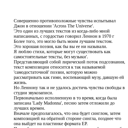
Совершенно противоположные чувства испытывал
Джон в отношении 'Across The Universe'.
'Это один из лучших текстов из когда-либо мной
написанных, с гордостью говорил Леннон в 1970 г
Более того, это могло быть моим лучшим текстом.
Это хорошая поэзия, как бы вы ее ни называли.
Я люблю стихи, которые могут существовать как
самостоятельные тексты, без музыки'.
Представляющий собой лирический поток подсознания,
текст композиции относится к так называемой
'самодостаточной' поэзии, которую можно
рассматривать как гимн, воспевающий музу, давшую ей
жизнь.
Но Леннону так и не удалось достичь чувства свободы в
студии звукозаписи.
Первоначально исполненную в то время, когда была
записана 'Lady Madonna', песню затем отложили до
лучших времен.
Вначале предполагалось, что она будет синглом, затем
композицией на обратной стороне сингла, позднее что
она выйдет на пластинке формата EP.