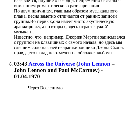
называется, идущие от сердца, непременно связаны с
описанием романтического разочарования.
По двум причинам, главным образом музыкального
плана, песня заметно отличается от ранних записей
группы.Во-первых,она имеет чисто акустическую
аранжировку, а во вторых, здесь играет 'чужой'
музыкант.
Известно, что, например, Джордж Мартин записывался
с группой на клавишных с самого начала, но здесь мы
слышим соло на флейте аранжировщика Джона Скопа,
правда,его вклад не отмечен на обложке альбома.
03:43
Across the Universe
(
John Lennon
–
John Lennon and Paul McCartney
)
-
01.04.1970
Через Вселенную