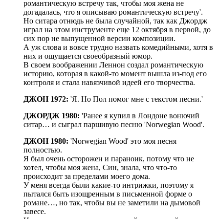
романтическую встречу так, чтобы моя жена не
догадалась, что я описываю романтическую встречу'.
Но ситара отнюдь не была случайной, так как Джордж
играл на этом инструменте еще 12 октября в первой, до
сих пор не выпущенной версии композиции.
А уж слова и вовсе трудно назвать комедийными, хотя в
них и ощущается своеобразный юмор.
В своем воображении Леннон создал романтическую
историю, которая в какой-то момент вышла из-под его
контроля и стала навязчивой идеей его творчества.
ДЖОН 1972:
'Я. Но Пол помог мне с текстом песни.'
ДЖОРДЖ 1980:
'Ранее я купил в Лондоне вонючий
ситар… и сыграл паршивую песню 'Norwegian Wood'.
ДЖОН 1980:
'Norwegian Wood' это моя песня
полностью.
Я был очень осторожен и параноик, потому что не
хотел, чтобы моя жена, Син, знала, что что-то
происходит за пределами моего дома.
У меня всегда были какие-то интрижки, поэтому я
пытался быть изощренным в письменной форме о
романе…, но так, чтобы вы не заметили на дымовой
завесе.