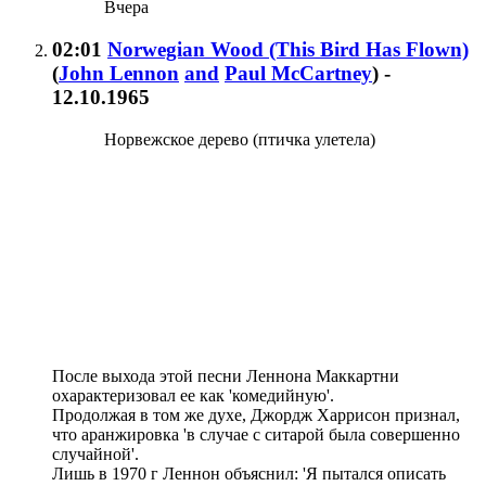
Вчера
02:01
Norwegian Wood (This Bird Has Flown)
(
John Lennon
and
Paul McCartney
)
-
12.10.1965
Норвежское дерево (птичка улетела)
После выхода этой песни Леннона Маккартни
охарактеризовал ее как 'комедийную'.
Продолжая в том же духе, Джордж Харрисон признал,
что аранжировка 'в случае с ситарой была совершенно
случайной'.
Лишь в 1970 г Леннон объяснил: 'Я пытался описать