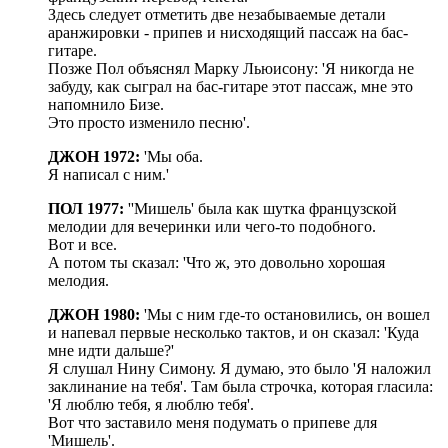
Здесь следует отметить две незабываемые детали
аранжировки - припев и нисходящий пассаж на бас-
гитаре.
Позже Пол объяснял Марку Льюисону: 'Я никогда не
забуду, как сыграл на бас-гитаре этот пассаж, мне это
напомнило Бизе.
Это просто изменило песню'.
ДЖОН 1972:
'Мы оба.
Я написал с ним.'
ПОЛ 1977:
''Мишель' была как шутка французской
мелодии для вечеринки или чего-то подобного.
Вот и все.
А потом ты сказал: 'Что ж, это довольно хорошая
мелодия.
ДЖОН 1980:
'Мы с ним где-то остановились, он вошел
и напевал первые несколько тактов, и он сказал: 'Куда
мне идти дальше?'
Я слушал Нину Симону. Я думаю, это было 'Я наложил
заклинание на тебя'. Там была строчка, которая гласила:
'Я люблю тебя, я люблю тебя'.
Вот что заставило меня подумать о припеве для
'Мишель'.