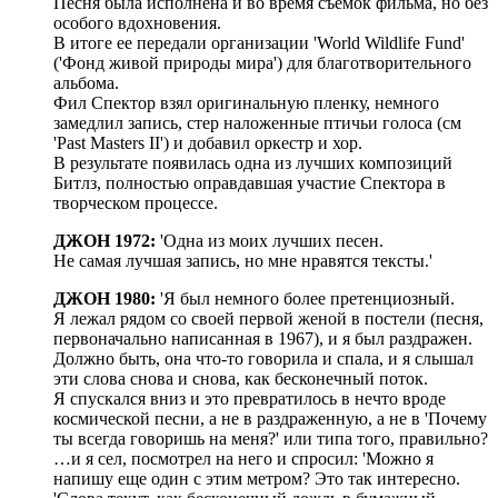
Песня была исполнена и во время съемок фильма, но без
особого вдохновения.
В итоге ее передали организации 'World Wildlife Fund'
('Фонд живой природы мира') для благотворительного
альбома.
Фил Спектор взял оригинальную пленку, немного
замедлил запись, стер наложенные птичьи голоса (см
'Past Masters II') и добавил оркестр и хор.
В результате появилась одна из лучших композиций
Битлз, полностью оправдавшая участие Спектора в
творческом процессе.
ДЖОН 1972:
'Одна из моих лучших песен.
Не самая лучшая запись, но мне нравятся тексты.'
ДЖОН 1980:
'Я был немного более претенциозный.
Я лежал рядом со своей первой женой в постели (песня,
первоначально написанная в 1967), и я был раздражен.
Должно быть, она что-то говорила и спала, и я слышал
эти слова снова и снова, как бесконечный поток.
Я спускался вниз и это превратилось в нечто вроде
космической песни, а не в раздраженную, а не в 'Почему
ты всегда говоришь на меня?' или типа того, правильно?
…и я сел, посмотрел на него и спросил: 'Можно я
напишу еще один с этим метром? Это так интересно.