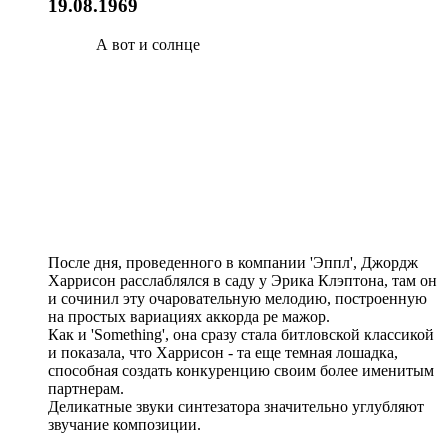
19.08.1969
А вот и солнце
После дня, проведенного в компании 'Эппл', Джордж
Харрисон расслаблялся в саду у Эрика Клэптона, там он
и сочинил эту очаровательную мелодию, построенную
на простых вариациях аккорда ре мажор.
Как и 'Something', она сразу стала битловской классикой
и показала, что Харрисон - та еще темная лошадка,
способная создать конкуренцию своим более именитым
партнерам.
Деликатные звуки синтезатора значительно углубляют
звучание композиции.