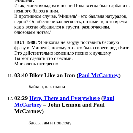
'Мишель'.
Итак, моим вкладом в песни Пола всегда было добавить
немного блюза к ним.
В противном случае, 'Мишель' - это баллада натуралов,
верно? Он обеспечивал легкость, оптимизм, в то время
как я всегда обращался к грусти, разногласиям,
блюзовым нотам.'
ПОЛ 1988:
'Я никогда не забуду поставить басовую
фразу в 'Мишель', потому что это было своего рода Бизе.
Это действительно изменило песню к лучшему.
Ты мог сделать это с басами.
Мне очень интересно.
03:40
Biker Like an Icon
(
Paul McCartney
)
Байкер, как икона
02:29
Here, There and Everywhere
(
Paul
McCartney
– John Lennon and Paul
McCartney
)
Здесь, там и повсюду