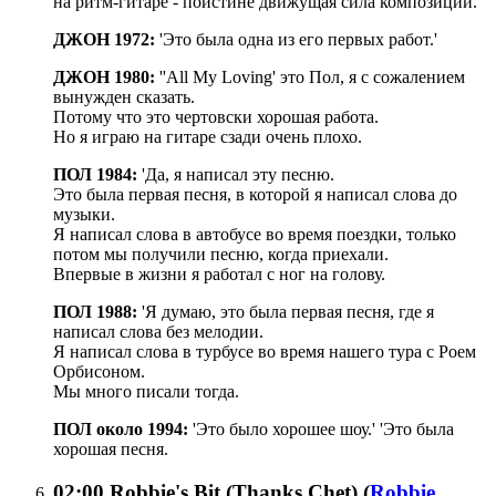
на ритм-гитаре - поистине движущая сила композиции.
ДЖОН 1972:
'Это была одна из его первых работ.'
ДЖОН 1980:
''All My Loving' это Пол, я с сожалением
вынужден сказать.
Потому что это чертовски хорошая работа.
Но я играю на гитаре сзади очень плохо.
ПОЛ 1984:
'Да, я написал эту песню.
Это была первая песня, в которой я написал слова до
музыки.
Я написал слова в автобусе во время поездки, только
потом мы получили песню, когда приехали.
Впервые в жизни я работал с ног на голову.
ПОЛ 1988:
'Я думаю, это была первая песня, где я
написал слова без мелодии.
Я написал слова в турбусе во время нашего тура с Роем
Орбисоном.
Мы много писали тогда.
ПОЛ около 1994:
'Это было хорошее шоу.' 'Это была
хорошая песня.
02:00
Robbie's Bit (Thanks Chet)
(
Robbie