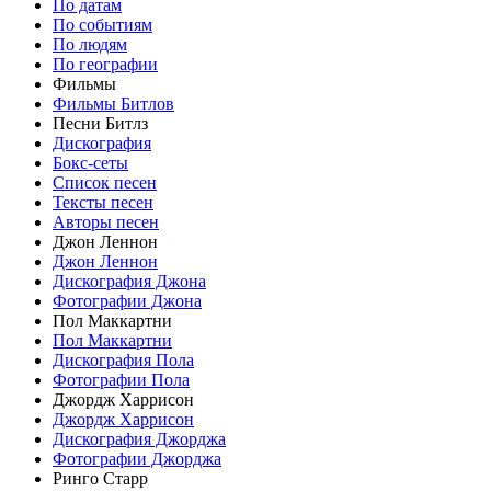
По датам
По событиям
По людям
По географии
Фильмы
Фильмы Битлов
Песни Битлз
Дискография
Бокс-сеты
Список песен
Тексты песен
Авторы песен
Джон Леннон
Джон Леннон
Дискография Джона
Фотографии Джона
Пол Маккартни
Пол Маккартни
Дискография Пола
Фотографии Пола
Джордж Харрисон
Джордж Харрисон
Дискография Джорджа
Фотографии Джорджа
Ринго Старр