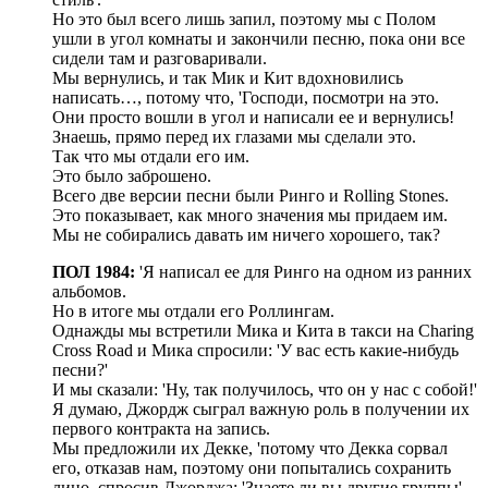
Но это был всего лишь запил, поэтому мы с Полом
ушли в угол комнаты и закончили песню, пока они все
сидели там и разговаривали.
Мы вернулись, и так Мик и Кит вдохновились
написать…, потому что, 'Господи, посмотри на это.
Они просто вошли в угол и написали ее и вернулись!
Знаешь, прямо перед их глазами мы сделали это.
Так что мы отдали его им.
Это было заброшено.
Всего две версии песни были Ринго и Rolling Stones.
Это показывает, как много значения мы придаем им.
Мы не собирались давать им ничего хорошего, так?
ПОЛ 1984:
'Я написал ее для Ринго на одном из ранних
альбомов.
Но в итоге мы отдали его Роллингам.
Однажды мы встретили Мика и Кита в такси на Charing
Cross Road и Мика спросили: 'У вас есть какие-нибудь
песни?'
И мы сказали: 'Ну, так получилось, что он у нас с собой!'
Я думаю, Джордж сыграл важную роль в получении их
первого контракта на запись.
Мы предложили их Декке, 'потому что Декка сорвал
его, отказав нам, поэтому они попытались сохранить
лицо, спросив Джорджа: 'Знаете ли вы другие группы'.