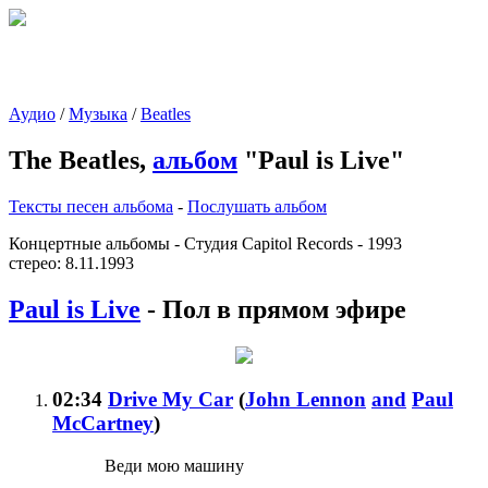
Аудио
/
Музыка
/
Beatles
The Beatles,
альбом
"Paul is Live"
Тексты песен альбома
-
Послушать альбом
Концертные альбомы - Студия Capitol Records - 1993
стерео: 8.11.1993
Paul is Live
- Пол в прямом эфире
02:34
Drive My Car
(
John Lennon
and
Paul
McCartney
)
Веди мою машину