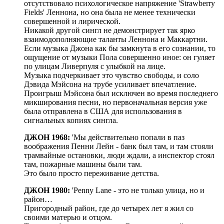
отсутствовало психологическое напряжение 'Strawberry
Fields' Леннона, но она была не менее технически
совершенной и лирической.
Никакой другой сингл не демонстрирует так ярко
взаимодополняющие таланты Леннона и Маккартни.
Если музыка Джона как бы замкнута в его сознании, то
ощущение от музыки Пола совершенно иное: он гуляет
по улицам Ливерпуля с улыбкой на лице.
Музыка подчеркивает это чувство свободы, и соло
Дэвида Мэйсона на трубе усиливает впечатление.
Проигрыш Мэйсона был исключен во время последнего
микширования песни, но первоначальная версия уже
была отправлена в США для использования в
сигнальных копиях сингла.
ДЖОН 1968:
'Мы действительно попали в паз
воображения Пенни Лейн - банк был там, и там стояли
трамвайные остановки, люди ждали, а инспектор стоял
там, пожарные машины были там.
Это было просто переживание детства.
ДЖОН 1980:
'Penny Lane - это не только улица, но и
район…
Пригородный район, где до четырех лет я жил со
своими матерью и отцом.