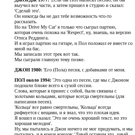
выучил все части, а затем пришел в студию и сказал:
'Сделай это'.
Он никогда бы не дал тебе возможность что-то
рассказать.
Но на 'Drive My Car' я только что сыграл партию,
которая очень похожа на 'Respect', ну, знаешь, на версию
Отиса Реддинга.
И я играл партию на гитаре, и Пол положил ее вместе со
мной на бас.
Мы записали этот трек вот так.
Мы сыграли главную тему позже.
ДЖОН 1980:
'Его (Пола) песня, с добавками от меня.
ПОЛ около 1994:
'Это одна из песен, где мы с Джоном
подошли ближе всего к сухой сессии.
Слова, которые я принес с собой, были связаны с
золотыми кольцами, которые всегда смертельны (для
написания песен).
'Кольца' все равно смертельны, 'Кольца' всегда
рифмуется с вещами, и я знал, что это плохая идея.
Я вошел и сказал: 'Это не очень хороший текст, но это
хорошая мелодия'.
Ну, мы пытались и Джон ничего не мог придумать, и мы
пытались, и в конце концов: 'Давай оставим это, давай