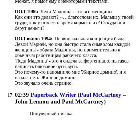
Может, я помог ему с некоторыми текстами.
ПОЛ 1986:
'Леди Мадонна - это все женщины.
Как они это делают? --…благослови их. Малыш у твоей
груди, как у них есть время кормить их? Откуда они
берут деньги?
ПОЛ около 1994:
'Первоначальная концепция была
Девой Марией, но она быстро стала символом каждой
женщины - образа Мадонны, но применительно к
обычным работницам рабочего класса.
'Леди Мадонна' - это я сидела за фортепиано, пытаясь
написать блюзовое буги-вуги.
Это почему-то напомнило мне 'Жирное домино', и я
начала петь 'Жирное домино'.
Это звучало очень странно'.
02:39
Paperback Writer
(
Paul McCartney
–
John Lennon and Paul McCartney
)
Популярный писака