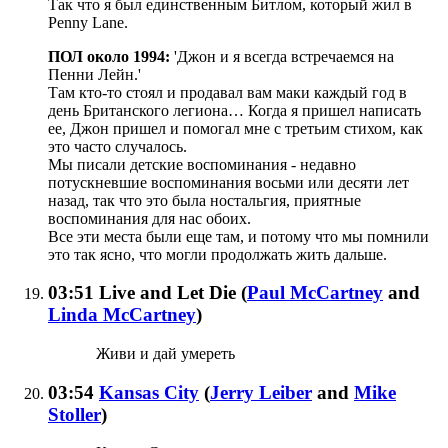
Так что я был единственным Битлом, который жил в
Penny Lane.
ПОЛ около 1994:
'Джон и я всегда встречаемся на
Пенни Лейн.'
Там кто-то стоял и продавал вам маки каждый год в
день Британского легиона… Когда я пришел написать
ее, Джон пришел и помогал мне с третьим стихом, как
это часто случалось.
Мы писали детские воспоминания - недавно
потускневшие воспоминания восьми или десяти лет
назад, так что это была ностальгия, приятные
воспоминания для нас обоих.
Все эти места были еще там, и потому что мы помнили
это так ясно, что могли продолжать жить дальше.
03:51
Live and Let Die
(
Paul McCartney
and
Linda McCartney
)
Живи и дай умереть
03:54
Kansas City
(
Jerry Leiber
and
Mike
Stoller
)