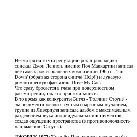
Несмотря на то что репутацию рок-н-ролльщика
снискал Джон Леннон, именно Пол Маккартни написал
две самых рок-н-ролльных композиции 1965 г - 'I'm
Down' (обратная сторона сингла 'Help!') и лукавую
романтическую фантазию 'Drive My Car'.
Что сразу бросается в глаза при поверхностном
рассмотрении, так это простота записи.
В то время как конкуренты Битлз - 'Роллинг Стоунз' -
экспериментировали с густым и мрачным звучанием,
группа из Ливерпуля записала альбом с максимальным
разделением звука индивидуальных инструментов,
создав ощущение пространства (в противоположность
напряжению 'Стоунз').
ДЖОРДЖ 1977:
'Если бы Пол написал песню, он бы