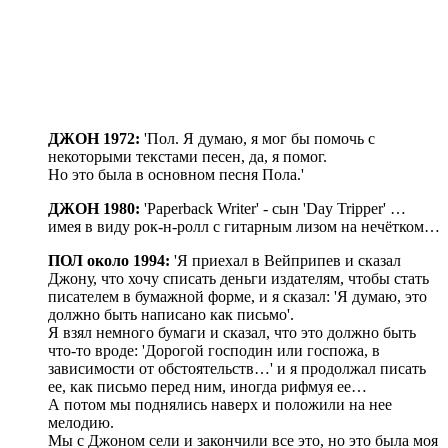
ДЖОН 1972:
'Пол. Я думаю, я мог бы помочь с
некоторыми текстами песен, да, я помог.
Но это была в основном песня Пола.'
ДЖОН 1980:
'Paperback Writer' - сын 'Day Tripper' …
имея в виду рок-н-ролл с гитарным лизом на нечётком…
ПОЛ около 1994:
'Я приехал в Вейприпев и сказал
Джону, что хочу списать деньги издателям, чтобы стать
писателем в бумажной форме, и я сказал: 'Я думаю, это
должно быть написано как письмо'.
Я взял немного бумаги и сказал, что это должно быть
что-то вроде: 'Дорогой господин или госпожа, в
зависимости от обстоятельств…' и я продолжал писать
ее, как письмо перед ним, иногда рифмуя ее…
А потом мы поднялись наверх и положили на нее
мелодию.
Мы с Джоном сели и закончили все это, но это была моя