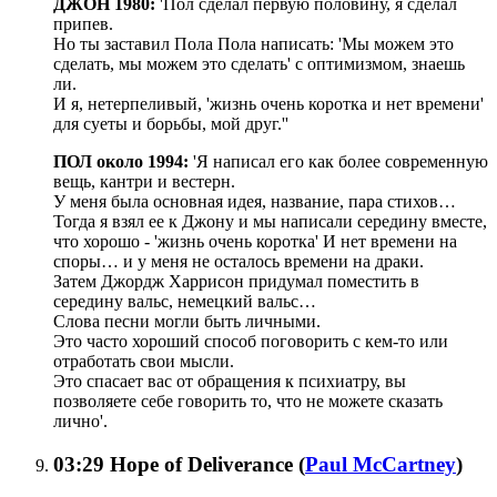
ДЖОН 1980:
'Пол сделал первую половину, я сделал
припев.
Но ты заставил Пола Пола написать: 'Мы можем это
сделать, мы можем это сделать' с оптимизмом, знаешь
ли.
И я, нетерпеливый, 'жизнь очень коротка и нет времени'
для суеты и борьбы, мой друг.''
ПОЛ около 1994:
'Я написал его как более современную
вещь, кантри и вестерн.
У меня была основная идея, название, пара стихов…
Тогда я взял ее к Джону и мы написали середину вместе,
что хорошо - 'жизнь очень коротка' И нет времени на
споры… и у меня не осталось времени на драки.
Затем Джордж Харрисон придумал поместить в
середину вальс, немецкий вальс…
Слова песни могли быть личными.
Это часто хороший способ поговорить с кем-то или
отработать свои мысли.
Это спасает вас от обращения к психиатру, вы
позволяете себе говорить то, что не можете сказать
лично'.
03:29
Hope of Deliverance
(
Paul McCartney
)