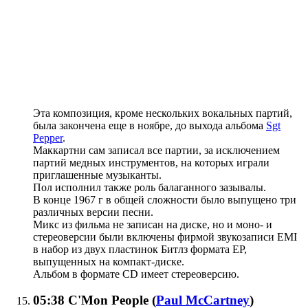
Эта композиция, кроме нескольких вокальных партий,
была закончена еще в ноябре, до выхода альбома
Sgt
Pepper
.
Маккартни сам записал все партии, за исключением
партий медных инструментов, на которых играли
приглашенные музыканты.
Пол исполнил также роль балаганного зазывалы.
В конце 1967 г в общей сложности было выпущено три
различных версии песни.
Микс из фильма не записан на диске, но и моно- и
стереоверсии были включены фирмой звукозаписи EMI
в набор из двух пластинок Битлз формата ЕР,
выпущенных на компакт-диске.
Альбом в формате CD имеет стереоверсию.
05:38
C'Mon People
(
Paul McCartney
)