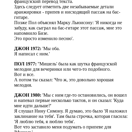
французский перевод текста.
Здесь следует отметить две незабываемые детали
аранжировки - припев и нисходящий пассаж на бас-
гитаре.
Позже Пол объяснял Марку Льюисону: 'Я никогда не
забуду, как сыграл на бас-гитаре этот пассаж, мне это
напомнило Бизе.
Это просто изменило песню'.
ДЖОН 1972:
'Мы оба.
Я написал с ним.'
ПОЛ 1977:
''Мишель' была как шутка французской
мелодии для вечеринки или чего-то подобного.
Вот и все.
А потом ты сказал: 'Что ж, это довольно хорошая
мелодия.
ДЖОН 1980:
'Мы с ним где-то остановились, он вошел
и напевал первые несколько тактов, и он сказал: 'Куда
мне идти дальше?'
Я слушал Нину Симону. Я думаю, это было 'Я наложил
заклинание на тебя'. Там была строчка, которая гласила:
'Я люблю тебя, я люблю тебя'.
Вот что заставило меня подумать о припеве для