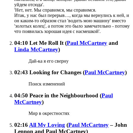
уйдем отсюда'.
'Нет, нет. Мы справимся, мы справимся.
Итак, у нас был перерыв…, когда мы вернулись к ней, и
он каким-то образом стал 'водить мою машину' вместо
'золотых колец', а потом это было замечательно - потому
что появилась хорошая идея с насмешкой'.
04:10
Let Me Roll It
(
Paul McCartney
and
Linda McCartney
)
Дай-ка я его сверну
02:43
Looking for Changes
(
Paul McCartney
)
Поиск изменений
04:50
Peace in the Neighbourhood
(
Paul
McCartney
)
Мир в окрестностях
02:16
All My Loving
(
Paul McCartney
– John
Lennon and Paul McCartney
)