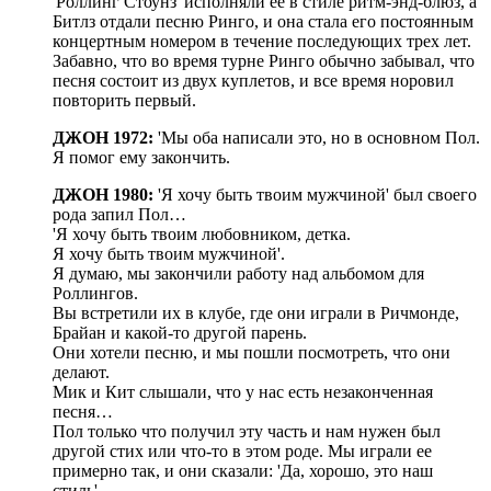
'Роллинг Стоунз' исполняли ее в стиле ритм-энд-блюз, а
Битлз отдали песню Ринго, и она стала его постоянным
концертным номером в течение последующих трех лет.
Забавно, что во время турне Ринго обычно забывал, что
песня состоит из двух куплетов, и все время норовил
повторить первый.
ДЖОН 1972:
'Мы оба написали это, но в основном Пол.
Я помог ему закончить.
ДЖОН 1980:
'Я хочу быть твоим мужчиной' был своего
рода запил Пол…
'Я хочу быть твоим любовником, детка.
Я хочу быть твоим мужчиной'.
Я думаю, мы закончили работу над альбомом для
Роллингов.
Вы встретили их в клубе, где они играли в Ричмонде,
Брайан и какой-то другой парень.
Они хотели песню, и мы пошли посмотреть, что они
делают.
Мик и Кит слышали, что у нас есть незаконченная
песня…
Пол только что получил эту часть и нам нужен был
другой стих или что-то в этом роде. Мы играли ее
примерно так, и они сказали: 'Да, хорошо, это наш
стиль'.