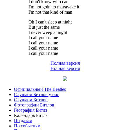
I don't know who can
I'm not goin' to mayayake it
I'm not that kind of man
Oh I can't sleep at night
But just the same
I never weep at night
I call your name
I call your name
I call your name
I call your name
Полная версия
Ночная версия
Официальный The Beatles
Слушаем Битлов у нас
Слушаем Битлов
Фотографии Битлов
География Битлз
Календарь Битлз
По датам
По событиям