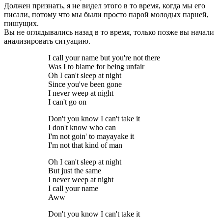
Должен признать, я не видел этого в то время, когда мы его
писали, потому что мы были просто парой молодых парней,
пишущих.
Вы не оглядывались назад в то время, только позже вы начали
анализировать ситуацию.
I call your name but you're not there
Was I to blame for being unfair
Oh I can't sleep at night
Since you've been gone
I never weep at night
I can't go on
Don't you know I can't take it
I don't know who can
I'm not goin' to mayayake it
I'm not that kind of man
Oh I can't sleep at night
But just the same
I never weep at night
I call your name
Aww
Don't you know I can't take it