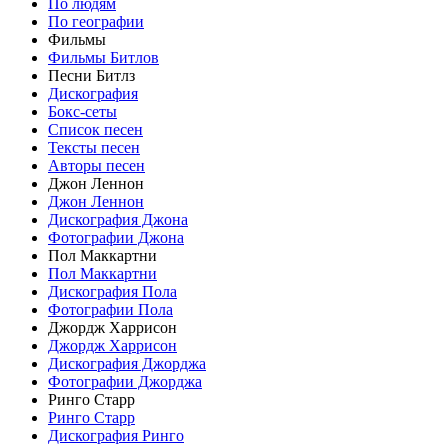
По людям
По географии
Фильмы
Фильмы Битлов
Песни Битлз
Дискография
Бокс-сеты
Список песен
Тексты песен
Авторы песен
Джон Леннон
Джон Леннон
Дискография Джона
Фотографии Джона
Пол Маккартни
Пол Маккартни
Дискография Пола
Фотографии Пола
Джордж Харрисон
Джордж Харрисон
Дискография Джорджа
Фотографии Джорджа
Ринго Старр
Ринго Старр
Дискография Ринго