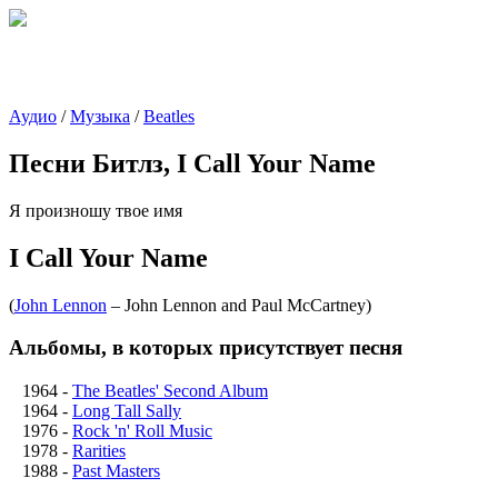
Аудио
/
Музыка
/
Beatles
Песни Битлз, I Call Your Name
Я произношу твое имя
I Call Your Name
(
John Lennon
– John Lennon and Paul McCartney
)
Альбомы, в которых присутствует песня
1964
-
The Beatles' Second Album
1964
-
Long Tall Sally
1976
-
Rock 'n' Roll Music
1978
-
Rarities
1988
-
Past Masters