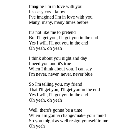
Imagine I'm in love with you
It's easy cos I know
I've imagined I'm in love with you
Many, many, many times before
It's not like me to pretend
But I'll get you, I'll get you in the end
Yes I will, I'll get you in the end
Oh yeah, oh yeah
I think about you night and day
I need you and it's true
When I think about you, I can say
I'm never, never, never, never blue
So I'm telling you, my friend
That I'll get you, I'll get you in the end
Yes I will, I'll get you in the end
Oh yeah, oh yeah
Well, there's gonna be a time
When I'm gonna change/make your mind
So you might as well resign yourself to me
Oh yeah