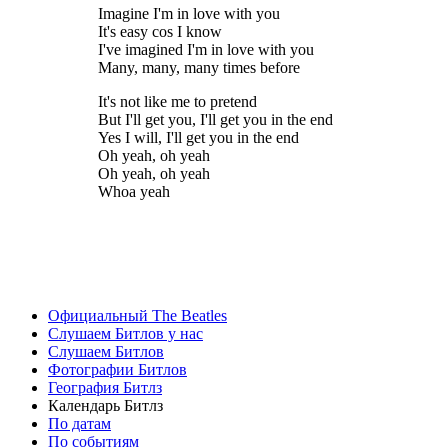
Imagine I'm in love with you
It's easy cos I know
I've imagined I'm in love with you
Many, many, many times before
It's not like me to pretend
But I'll get you, I'll get you in the end
Yes I will, I'll get you in the end
Oh yeah, oh yeah
Oh yeah, oh yeah
Whoa yeah
Официальный The Beatles
Слушаем Битлов у нас
Слушаем Битлов
Фотографии Битлов
География Битлз
Календарь Битлз
По датам
По событиям