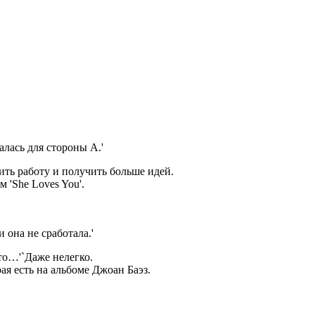
алась для стороны A.'
ть работу и получить больше идей.
м 'She Loves You'.
она не сработала.'
сто…'`Даже нелегко.
рая есть на альбоме Джоан Баэз.