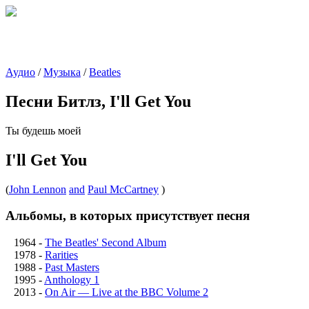
Аудио
/
Музыка
/
Beatles
Песни Битлз, I'll Get You
Ты будешь моей
I'll Get You
(
John Lennon
and
Paul McCartney
)
Альбомы, в которых присутствует песня
1964
-
The Beatles' Second Album
1978
-
Rarities
1988
-
Past Masters
1995
-
Anthology 1
2013
-
On Air — Live at the BBC Volume 2