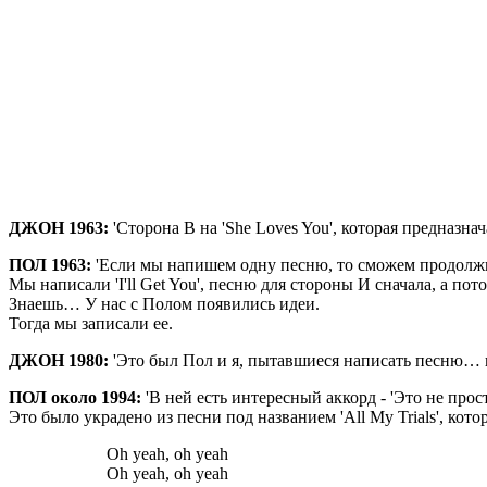
ДЖОН 1963:
'Сторона B на 'She Loves You', которая предназнач
ПОЛ 1963:
'Если мы напишем одну песню, то сможем продолжи
Мы написали 'I'll Get You', песню для стороны И сначала, а пото
Знаешь… У нас с Полом появились идеи.
Тогда мы записали ее.
ДЖОН 1980:
'Это был Пол и я, пытавшиеся написать песню… и 
ПОЛ около 1994:
'В ней есть интересный аккорд - 'Это не про
Это было украдено из песни под названием 'All My Trials', кото
Oh yeah, oh yeah
Oh yeah, oh yeah