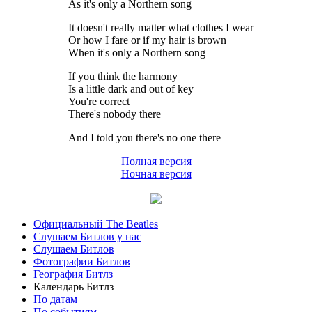
As it's only a Northern song
It doesn't really matter what clothes I wear
Or how I fare or if my hair is brown
When it's only a Northern song
If you think the harmony
Is a little dark and out of key
You're correct
There's nobody there
And I told you there's no one there
Полная версия
Ночная версия
Официальный The Beatles
Слушаем Битлов у нас
Слушаем Битлов
Фотографии Битлов
География Битлз
Календарь Битлз
По датам
По событиям