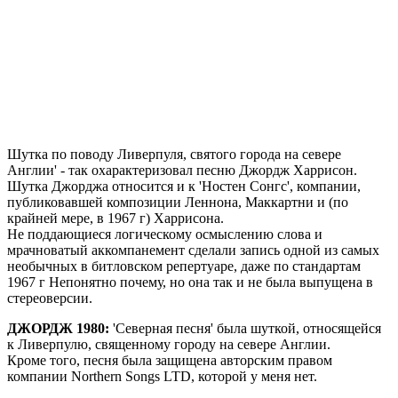
Шутка по поводу Ливерпуля, святого города на севере
Англии' - так охарактеризовал песню Джордж Харрисон.
Шутка Джорджа относится и к 'Ностен Сонгс', компании,
публиковавшей композиции Леннона, Маккартни и (по
крайней мере, в 1967 г) Харрисона.
Не поддающиеся логическому осмыслению слова и
мрачноватый аккомпанемент сделали запись одной из самых
необычных в битловском репертуаре, даже по стандартам
1967 г Непонятно почему, но она так и не была выпущена в
стереоверсии.
ДЖОРДЖ 1980:
'Северная песня' была шуткой, относящейся
к Ливерпулю, священному городу на севере Англии.
Кроме того, песня была защищена авторским правом
компании Northern Songs LTD, которой у меня нет.