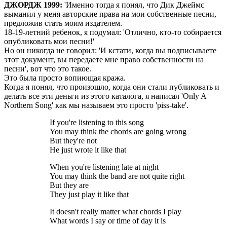
ДЖОРДЖ 1999:
'Именно тогда я понял, что Дик Джеймс
выманил у меня авторские права на мои собственные песни,
предложив стать моим издателем.
18-19-летний ребенок, я подумал: 'Отлично, кто-то собирается
опубликовать мои песни!'
Но он никогда не говорил: 'И кстати, когда вы подписываете
этот документ, вы передаете мне право собственности на
песни', вот что это такое.
Это была просто вопиющая кража.
Когда я понял, что произошло, когда они стали публиковать и
делать все эти деньги из этого каталога, я написал 'Only A
Northern Song' как мы называем это просто 'piss-take'.
If you're listening to this song
You may think the chords are going wrong
But they're not
He just wrote it like that
When you're listening late at night
You may think the band are not quite right
But they are
They just play it like that
It doesn't really matter what chords I play
What words I say or time of day it is