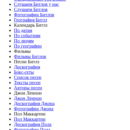
Слушаем Битлов у нас
Слушаем Битлов
Фотографии Битлов
География Битлз
Календарь Битлз
По датам
По событиям
По людям
По географии
Фильмы
Фильмы Битлов
Песни Битлз
Дискография
Бокс-сеты
Список песен
Тексты песен
Авторы песен
Джон Леннон
Джон Леннон
Дискография Джона
Фотографии Джона
Пол Маккартни
Пол Маккартни
Дискография Пола
Фотографии Пола