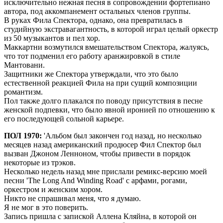
исключительно нежная песня в сопровождении фортепиано
автора, под аккомпанемент остальных членов группы.
В руках Фила Спектора, однако, она превратилась в
студийную экстравагантность, в которой играл целый оркестр
из 50 музыкантов и пел хор.
Маккартни возмутился вмешательством Спектора, жалуясь,
что тот подменил его работу аранжировкой в стиле
Мантовани.
Защитники же Спектора утверждали, что это было
естественной реакцией Фила на при сущий композиции
романтизм.
Пол также долго плакался по поводу присутствия в песне
женской подпевки, что было явной иронией по отношению к
его последующей сольной карьере.
ПОЛ 1970:
'Альбом был закончен год назад, но несколько
месяцев назад американский продюсер Фил Спектор был
вызван Джоном Ленноном, чтобы привести в порядок
некоторые из трэков.
Несколько недель назад мне прислали ремикс-версию моей
песни 'The Long And Winding Road' с арфами, рогами,
оркестром и женским хором.
Никто не спрашивал меня, что я думаю.
Я не мог в это поверить.
Запись пришла с запиской Аллена Кляйна, в которой он