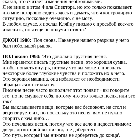
сказал, что считает изменения необходимыми.
Я не виню в этом Фила Спектора, но это только показывает,
что мне нехорошо сидеть здесь и думать, что я контролирую
ситуацию, поскольку очевидно, я не могу.
В любом случае, я послал Кляйну письмо с просьбой кое-что
изменить, но я еще не получил ответа.'
ДЖОН 1980:
'Пол снова. Накануне нашего разрыва у него
был небольшой рывок.
ПОЛ около 1994:
'Это довольно грустная песня.
Мне нравится писать грустные песни, это хорошая сумка,
чтобы попасть внутрь, потому что вы можете признать
некоторые более глубокие чувства и положить их в него.
Это хорошая машина, она избавляет от необходимости
обращаться к психиатру.
Писание песен часто выполняет этот подвиг - вы говорите
это, но не смущает себя, потому что это только песня, или это
так?
Вы выкладываете вещи, которые вас беспокоят, на стол и
рецензируете их, но поскольку это песня, вам не нужно
спорить с кем-либо…
Это печальная песня, потому что все дело в недостижимом;
дверь, до которой вы никогда не доберетесь.
Это путь, который вы никогда не доберетесь до конца'.