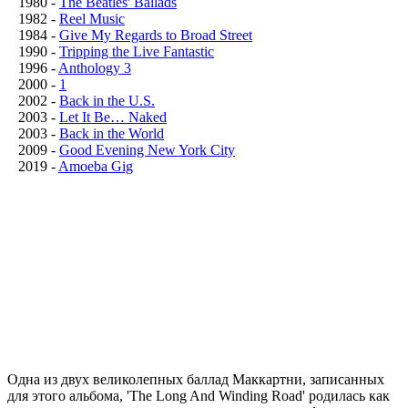
1980
-
The Beatles' Ballads
1982
-
Reel Music
1984
-
Give My Regards to Broad Street
1990
-
Tripping the Live Fantastic
1996
-
Anthology 3
2000
-
1
2002
-
Back in the U.S.
2003
-
Let It Be… Naked
2003
-
Back in the World
2009
-
Good Evening New York City
2019
-
Amoeba Gig
Одна из двух великолепных баллад Маккартни, записанных
для этого альбома, 'The Long And Winding Road' родилась как