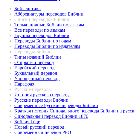
Библеистика
Аббревиатуры переводов Библии
Списки переводов Библии
Только полные Библии по языкам
Все переводы по языкам
Группы переводов Библии
Переводы Библии по годам
Переводы Библии по издателям
Переводы Библии
Типы изданий Библии
Открытый перевод
Еврейский перевод
Буквальный перевод
Упрощенный перевод
Парафраз
Русские переводы
История русского перевода
Русские переводы Библии
Современные Русские переводы Библии
Краткая история Синодального перевода Библии на русс
Синодальный перевод Библии 1876
Библия Гёце
Новый русский перевод
Современный перевод РБО