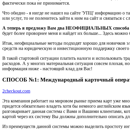
фактически пока не принимается.
Что обидно - я нигде не нашел на сайте 'УПЦ' информацию о т
или услуг, то не поленитесь зайти к ним на сайт и связаться 
А теперь я предложу Вам два НЕОФИЦИАЛЬНЫХ способа
будет более проворнее меня и найдет их больше... Здесь можно
Итак, неофициальные методы подходят хорошо для новичков э
средств на юридическую и инвестиционную поддержку своего 
В такой стартовой ситуации платить налоги и использовать т
расходов. А у многих материальная ситуация совсем плохая, н
информация ниже - настоящий клад для Вас!
СПОСОБ №1: Международный карточный опера
2checkout.com
Эта компания работает на мировом рынке приема карт уже мног
придется обязательно владеть хотя бы немного английским яз
разговаривает данная система с Вами и Вашими клиентами, ко
картой через их систему Вы должны дополнительно описать дл
Из преимуществ данной системы можно выделить простоту инте