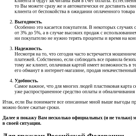
клиента и будут засчитаны Вам в счет оплаты. Естестве
то Вы можете сразу же и автоматически ее доставить кли
клиента от беспокойства в ожидании оплаченного товара 
Выгодность.
Особенно это касается покупателя. В некоторых случаях о
от 3% до 5%, а в случае высоких продаж с использовани
ни покупателю не нужно терять проценты и время на кон
Надежность.
Несмотря на то, что сегодня часто встречается мошеннич
платежей. Собственно, если соблюдать все правила безоп
тому же клиент, оплачивая картой имеет возможность в те
его обманут в интернет-магазине, продав некачественный
Удобность.
Самое важное, что для многих людей пластиковая карта с
уже распространенное средство оплаты и обналичивания 
Итак, если Вы понимаете все описанные мной выше выгоды прие
можно более сжатые сроки.
Далее я покажу Вам несколько официальных (и не только) м
в своей ситуации.
Для граждан Российской Федерации