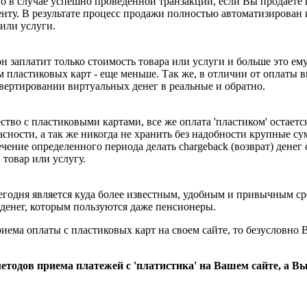
нно в случае успешно проведенной транзакции, если Вы продаете
енту. В результате процесс продажи полностью автоматизирован 
или услуги.
н заплатит только стоимость товара или услуги и больше это ему
ем пластиковых карт - еще меньше. Так же, в отличии от оплат
вертировании виртуальных денег в реальные и обратно.
ество с пластиковыми картами, все же оплата 'пластиком' остае
асности, а так же никогда не хранить без надобности крупные с
чение определенного периода делать chargeback (возврат) денег о
 товар или услугу.
егодня является куда более известным, удобным и привычным ср
денег, которым пользуются даже пенсионеры.
ма оплаты с пластиковых карт на своем сайте, то безусловно Вы
етодов приема платежей с 'платистика' на Вашем сайте, а В