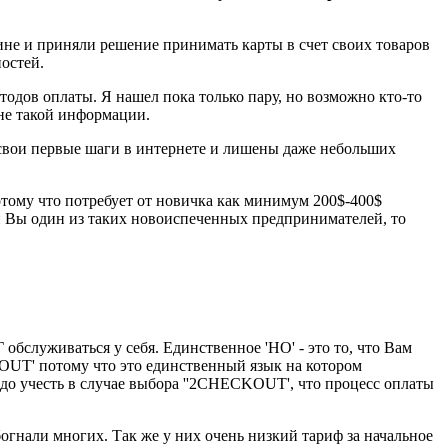
ине и приняли решение принимать карты в счет своих товаров
ностей.
етодов оплаты. Я нашел пока только пару, но возможно кто-то
мне такой информации.
 свои первые шаги в интернете и лишены даже небольших
отому что потребует от новичка как минимум 200$-400$
сли Вы один из таких новоиспеченных предпринимателей, то
обслуживаться у себя. Единственное 'НО' - это то, что Вам
OUT' потому что это единственный язык на котором
адо учесть в случае выбора ''2CHECKOUT', что процесс оплаты
гнали многих. Так же у них очень низкий тариф за начальное