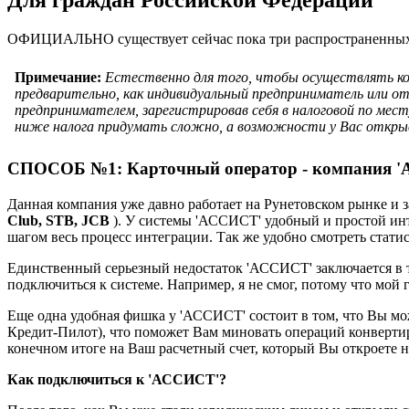
ОФИЦИАЛЬНО существует сейчас пока три распространенных сп
Примечание:
Естественно для того, чтобы осуществлять ко
предварительно, как индивидуальный предприниматель или о
предпринимателем, зарегистрировав себя в налоговой по мес
ниже налога придумать сложно, а возможности у Вас открыва
СПОСОБ №1: Карточный оператор - компания 
Данная компания уже давно работает на Рунетовском рынке и
Club, STB, JCB
). У системы 'АССИСТ' удобный и простой инте
шагом весь процесс интеграции. Так же удобно смотреть статис
Единственный серьезный недостаток 'АССИСТ' заключается в т
подключиться к системе. Например, я не смог, потому что мой 
Еще одна удобная фишка у 'АССИСТ' состоит в том, что Вы мо
Кредит-Пилот), что поможет Вам миновать операций конвертиро
конечном итоге на Ваш расчетный счет, который Вы откроете н
Как подключиться к 'АССИСТ'?