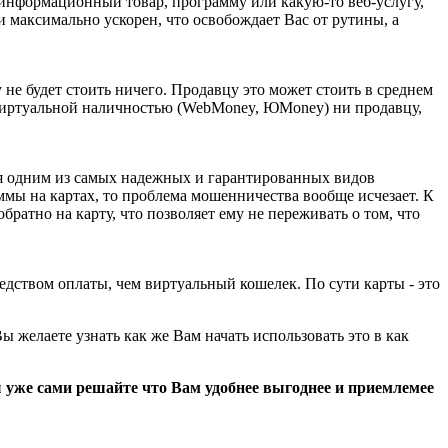
 информационный товар, программу или какую-то веб-услугу,
и максимально ускорен, что освобождает Вас от рутины, а
 не будет стоить ничего. Продавцу это может стоить в среднем
ы виртуальной наличностью (WebMoney, ЮMoney) ни продавцу,
тся одним из самых надежных и гарантированных видов
уммы на картах, то проблема мошенничества вообще исчезает. К
братно на карту, что позволяет ему не переживать о том, что
едством оплаты, чем виртуальный кошелек. По сути карты - это
 желаете узнать как же Вам начать использовать это в как
ы уже сами решайте что Вам удобнее выгоднее и приемлемее