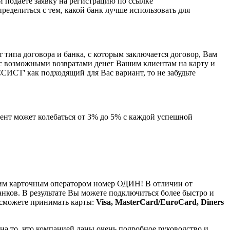
и подаете заявку на регистрацию по ссылке
ределиться с тем, какой банк лучше использовать для
 типа договора и банка, с которым заключается договор, Вам
е с возможными возвратами денег Вашим клиентам на карту и
СИСТ' как подходящий для Вас вариант, то не забудьте
оцент может колебаться от 3% до 5% с каждой успешной
ким карточным оператором номер ОДИН! В отличии от
ков. В результате Вы можете подключиться более быстро и
сможете принимать карты:
Visa, MasterCard/EuroCard, Diners
а то, что компанией даны очень подробное руководство и