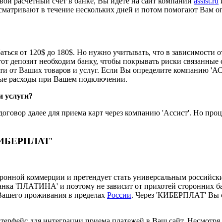
вой расчетный счет в банке, Вы идете на сайт компании
assist.ru
сматривают в течение нескольких дней и потом помогают Вам оп
ься от 120$ до 180$. Но нужно учитывать, что в зависимости от
Этот депозит необходим банку, чтобы покрывать риски связанны
ости от Ваших товаров и услуг. Если Вы определите компанию 'АС
вые расходы при Вашем подключении.
и услуги?
 договор далее для приема карт через компанию 'Ассист'. Но пр
КИБЕРПЛАТ'
ктронной коммерции и претендует стать универсальным российс
ка 'ПЛАТИНА' и поэтому не зависит от прихотей сторонних бан
Вашего проживания в пределах
России
. Через 'КИБЕРПЛАТ' Вы 
ерфейс для интеграции приема платежей в Ваш сайт. Несмотря н