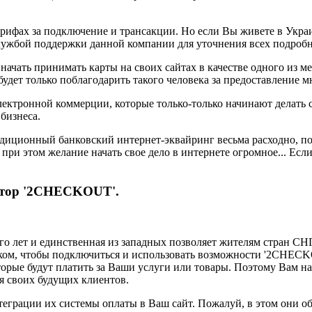
арифах за подключение и трансакции. Но если Вы живете в Укра
с службой поддержки данной компании для уточнения всех подроб
начать принимать карты на своих сайтах в качестве одного из м
 будет только поблагодарить такого человека за предоставление 
лектронной коммерции, которые только-только начинают делать
бизнеса.
радиционный банковский интернет-эквайринг весьма расходно, п
о при этом желание начать свое дело в интернете огромное... Е
тор '2CHECKOUT'.
о лет и единственная из западных позволяет жителям стран СНГ 
ыком, чтобы подключиться и использовать возможности '2CHECK
торые будут платить за Ваши услуги или товары. Поэтому Вам н
я своих будущих клиентов.
грации их системы оплаты в Ваш сайт. Пожалуй, в этом они обо