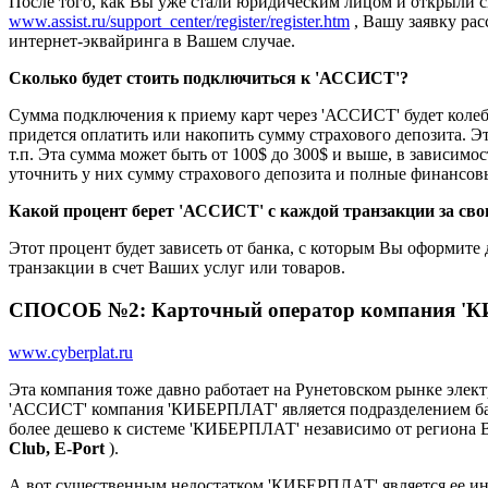
После того, как Вы уже стали юридическим лицом и открыли с
www.assist.ru/support_center/register/register.htm
, Вашу заявку рас
интернет-эквайринга в Вашем случае.
Сколько будет стоить подключиться к 'АССИСТ'?
Сумма подключения к приему карт через 'АССИСТ' будет колебат
придется оплатить или накопить сумму страхового депозита. 
т.п. Эта сумма может быть от 100$ до 300$ и выше, в зависим
уточнить у них сумму страхового депозита и полные финансо
Какой процент берет 'АССИСТ' с каждой транзакции за сво
Этот процент будет зависеть от банка, с которым Вы оформите
транзакции в счет Ваших услуг или товаров.
СПОСОБ №2: Карточный оператор компания '
www.cyberplat.ru
Эта компания тоже давно работает на Рунетовском рынке эле
'АССИСТ' компания 'КИБЕРПЛАТ' является подразделением бан
более дешево к системе 'КИБЕРПЛАТ' независимо от региона 
Club, E-Port
).
А вот существенным недостатком 'КИБЕРПЛАТ' является ее инт