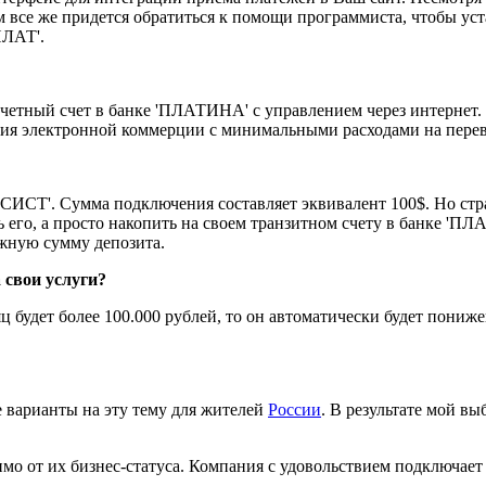
ам все же придется обратиться к помощи программиста, чтобы ус
ПЛАТ'.
четный счет в банке 'ПЛАТИНА' с управлением через интернет. Т
ятия электронной коммерции с минимальными расходами на пере
ССИСТ'. Сумма подключения составляет эквивалент 100$. Но ст
 его, а просто накопить на своем транзитном счету в банке 'ПЛ
ужную сумму депозита.
 свои услуги?
яц будет более 100.000 рублей, то он автоматически будет пони
е варианты на эту тему для жителей
России
. В результате мой 
имо от их бизнес-статуса. Компания с удовольствием подключае