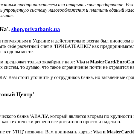
частным предпринимателем или открыть свое предприятие. Рек
ть упрощенную систему налогообложения и платить единый нало
ольшие.
Ка'.
shop.privatbank.ua
популярным в Украине и действительно всегда был пионером в
рыть себе расчетный счет в 'ПРИВАТБАНКЕ' как предпринимателю
г в одном месте.
м предложат только эквайринг карт:
Visa и MasterCard/EuroCa
 систем, то думаю, что такое ограничение почти не отразится н
 Вам стоит уточнить у сотрудников банка, но заявленные срок
овый Центр'
рческого банка 'АВАЛЬ', который является вторым по крупност
как технически решено все достаточно просто и надежно.
е от 'УПЦ' позволит Вам принимать карты:
Visa и MasterCard