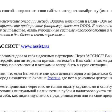
особа подключить свои сайты к интернет-эквайрингу (именно т
ммерческие операции между Вашими клиентами и Вами - Вам не
ткрыть свое предприятие (например, какое-то ООО). Я всем оч
ту жительства, взять упрощенную систему налогообложения и пл
ются для бизнеса очень серьезные...
'АССИСТ'
www.assist.ru
 зарекомендовала себя надежным партнером. Через 'АССИСТ' Вы
рфейс для интеграции приема платежей в Ваш сайт, а так же да
тику по всем своим платежам и всегда быть в курсе ситуации.
ом, что если Вы живете вне досягаемости одного из филиалов б
город находится на окраине
России
, где нет в районном центре 
жете принимать через них не только оплату картами, но и опла
вания виртуальной наличности в рубли и налогового учета этих
а себя, как индивидуального предпринимателя или на свое пред