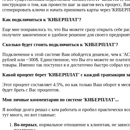
инструкции о том, как провести шаг за шагом весь процесс, В
сгенерировать ключи и начать принимать карты через 'КИБЕР
Как подключиться к 'КИБЕРПЛАТ'?
Еще мне понравилось то, что Вы можете сразу открыть себе рас
получите законченное и удобное решение для своего предпри
Сколько будет стоить подключиться к 'КИБЕРПЛАТ'?
Подключение к этой системе Вам обойдется дешевле, чем к 'А
рублей или ~300$. Единственное, что Вы его можете не платить
товары. Именно так поступил я и достаточно быстро собрал н
Какой процент берет 'КИБЕРПЛАТ' с каждой транзакции за
Этот процент составляет 4.5%, но как только Ваш оборот в мес
будет брать с Вас процентов.
Мои личные комментарии по системе 'КИБЕРПЛАТ'...
Я вообще долго решал с кем работать и пробил практически вс
тут много, но вот главные:
Во-первых
, нормальное отношение к клиентам, не завис
поддрежка.