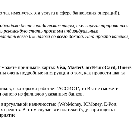
ак именуется эта услуга в сфере банковских операций).
обходимо быть юридическим лицом, т.е. зарегистрироваться
ень рекомендую стать простым индивидуальным
атить всего 6% налога со всего дохода. Это просто копейки,
 сможете принимать карты:
Visa, MasterCard/EuroCard, Diners
ны очень подробные инструкции о том, как провести шаг за
анков, с которыми работает 'АССИСТ', то Вы не сможете
ни одного из филиалов указанных банков.
ту виртуальной наличностью (WebMoney, ЮMoney, E-Port,
 средств. В этом случае все платежи будут приходить в
приятие.