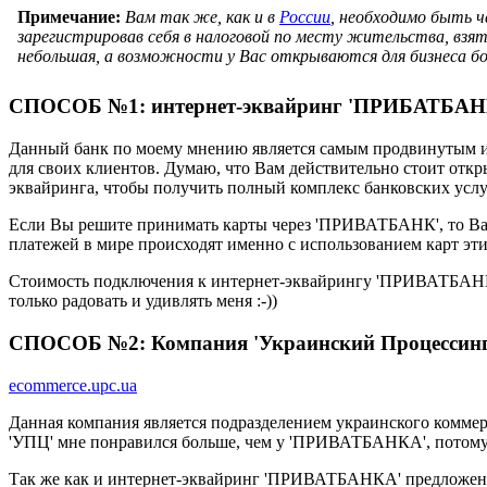
Примечание:
Вам так же, как и в
России
, необходимо быть 
зарегистрировав себя в налоговой по месту жительства, взя
небольшая, а возможности у Вас открываются для бизнеса б
СПОСОБ №1: интернет-эквайринг 'ПРИБАТБАН
Данный банк по моему мнению является самым продвинутым и 
для своих клиентов. Думаю, что Вам действительно стоит отк
эквайринга, чтобы получить полный комплекс банковских услу
Если Вы решите принимать карты через 'ПРИВАТБАНК', то Ва
платежей в мире происходят именно с использованием карт этих
Стоимость подключения к интернет-эквайрингу 'ПРИВАТБАНКА'
только радовать и удивлять меня :-))
СПОСОБ №2: Компания 'Украинский Процессинг
ecommerce.upc.ua
Данная компания является подразделением украинского комме
'УПЦ' мне понравился больше, чем у 'ПРИВАТБАНКА', потому 
Так же как и интернет-эквайринг 'ПРИВАТБАНКА' предложени