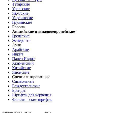
Татарские
Уральские
Якутские
Украинские
Грузинские
Европа
Английские и западноевропейские
Греческие
Эсперанто
Азия
Арабские
Иврит
Палео Иврит
Арамейский
Китайские
Японские
Специализированные
Символьные
Рождественские
Бренды
Шрифты для черчения
Фонетические шрифты