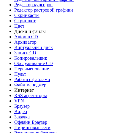
Редактор курсоров
Редактор растровой графики
Скринкасты
Скриншот
Цвет
Диски и файлы
Autorun CD
Архиватор
Виртуальный диск
Запись CD
Копировальщик
Обслуживание CD
Переименование
Пульт
Работа с файлами
Файл менеджер
Интернет
RSS агрегаторы
VPN
Браузер
Видео
Закачка
Офлайн Браузер
Пиринговые сети
Расширения браузера