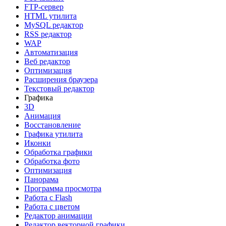
FTP-сервер
HTML утилита
MySQL редактор
RSS редактор
WAP
Автоматизация
Веб редактор
Оптимизация
Расширения браузера
Текстовый редактор
Графика
3D
Анимация
Восстановление
Графика утилита
Иконки
Обработка графики
Обработка фото
Оптимизация
Панорама
Программа просмотра
Работа с Flash
Работа с цветом
Редактор анимации
Редактор векторной графики