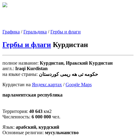
Графика
/
Геральдика
/
Гербы и флаги
Гербы и флаги
Курдистан
полное название:
Курдистан, Иракский Курдистан
англ.:
Iraqi Kurdistan
на языке страны:
حكومه تى هه ريمى كوردستان
Курдистан на
Яндекс.картах
/
Google Maps
парламентская республика
Территория:
40 643
км2
Численность:
6 000 000
чел.
Язык:
арабский, курдский
Основные религии:
мусульманство