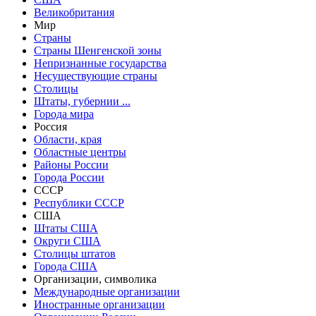
Великобритания
Мир
Страны
Страны Шенгенской зоны
Непризнанные государства
Несуществующие страны
Столицы
Штаты, губернии ...
Города мира
Россия
Области, края
Областные центры
Районы России
Города России
СССР
Республики СССР
США
Штаты США
Округи США
Столицы штатов
Города США
Организации, символика
Международные организации
Иностранные организации