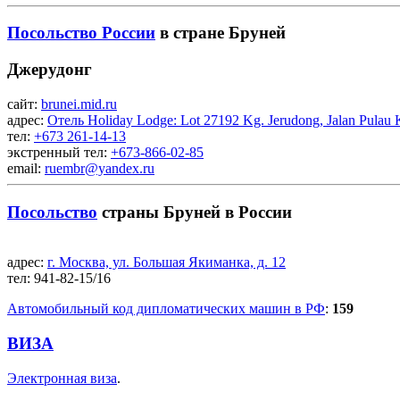
Посольство России
в стране Бруней
Джерудонг
сайт:
brunei.mid.ru
адрес:
Отель Holiday Lodge: Lot 27192 Kg. Jerudong, Jalan Pulau
тел:
+673 261-14-13
экстренный тел:
+673-866-02-85
email:
ruembr@yandex.ru
Посольство
страны Бруней в России
адрес:
г. Москва, ул. Большая Якиманка, д. 12
тел:
941-82-15/16
Автомобильный код дипломатических машин в РФ
:
159
ВИЗА
Электронная виза
.