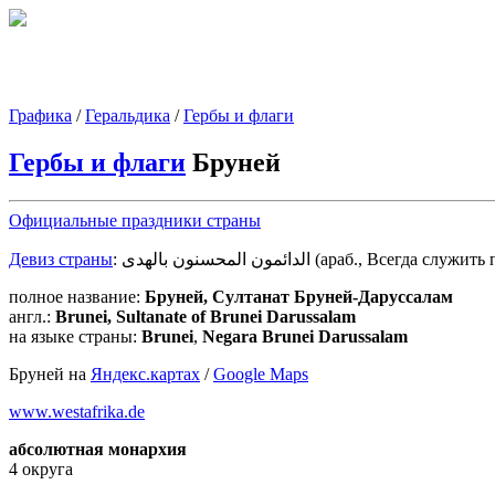
Графика
/
Геральдика
/
Гербы и флаги
Гербы и флаги
Бруней
Официальные праздники страны
Девиз страны
: الدائمون المحسنون بالهدى (араб., В
полное название:
Бруней, Султанат Бруней-Даруссалам
англ.:
Brunei, Sultanate of Brunei Darussalam
на языке страны:
Brunei
,
Negara Brunei Darussalam
Бруней на
Яндекс.картах
/
Google Maps
www.westafrika.de
абсолютная монархия
4 округа