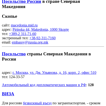
Посольство России
в стране Северная
Македония
Скопье
сайт:
macedonia.mid.ru
адрес:
Pirinska 44, Makedonia, 1000 Skopje
тел:
+389-2 311-71-60
экстренный тел:
+38-92-311-7160
email:
embassy@russia.org.mk
Посольство
страны Северная Македония в
России
адрес:
г. Москва, ул. Дм. Ульянова, д. 16, корп. 2, офис 510
тел:
124-33-57
Автомобильный код дипломатических машин в РФ
:
128
ВИЗА
Для россиян
безвизовый въезд
по загранпаспортам. - сроком