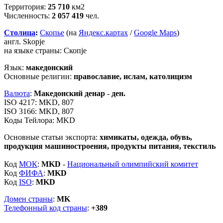
Территория:
25 710
км2
Численность:
2 057 419
чел.
Столица
:
Скопье
(на
Яндекс.картах
/
Google Maps
)
англ. Skopje
на языке страны: Скопје
Язык:
македонский
Основные религии:
православие, ислам, католицизм
Валюта
:
Македонский денар
-
ден.
ISO 4217: MKD, 807
ISO 3166: MKD, 807
Коды Тейлора: MKD
Основные статьи экспорта:
химикаты, одежда, обувь,
продукция машиностроения, продукты питания, текстиль
Код
МОК
:
MKD
-
Национальный олимпийский комитет
Код
ФИФА
:
MKD
Код
ISO
:
MKD
Домен страны
:
MK
Телефонный код страны
:
+389