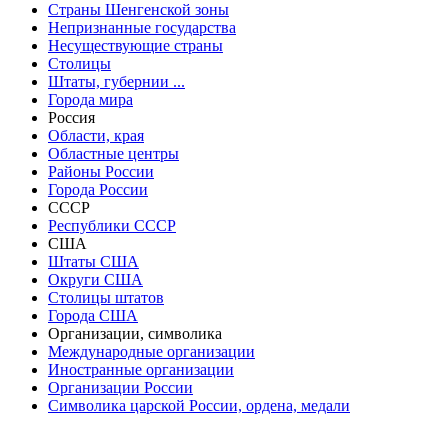
Страны Шенгенской зоны
Непризнанные государства
Несуществующие страны
Столицы
Штаты, губернии ...
Города мира
Россия
Области, края
Областные центры
Районы России
Города России
СССР
Республики СССР
США
Штаты США
Округи США
Столицы штатов
Города США
Организации, символика
Международные организации
Иностранные организации
Организации России
Символика царской России, ордена, медали