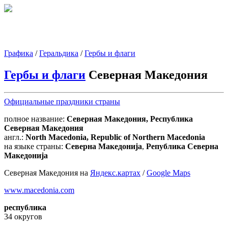
Графика
/
Геральдика
/
Гербы и флаги
Гербы и флаги
Северная Македония
Официальные праздники страны
полное название:
Северная Македония, Республика
Северная Македония
англ.:
North Macedonia, Republic of Northern Macedonia
на языке страны:
Северна Македонија
,
Република Северна
Македонија
Северная Македония на
Яндекс.картах
/
Google Maps
www.macedonia.com
республика
34 округов