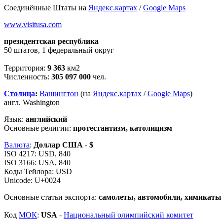
Соединённые Штаты на
Яндекс.картах
/
Google Maps
www.visitusa.com
президентская республика
50 штатов, 1 федеральный округ
Территория:
9 363
км2
Численность:
305 097 000
чел.
Столица
:
Вашингтон
(на
Яндекс.картах
/
Google Maps
)
англ. Washington
Язык:
английский
Основные религии:
протестантизм, католицизм
Валюта
:
Доллар США
-
$
ISO 4217: USD, 840
ISO 3166: USA, 840
Коды Тейлора: USD
Unicode: U+0024
Основные статьи экспорта:
самолеты, автомобили, химикаты,
Код
МОК
:
USA
-
Национальный олимпийский комитет