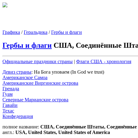
Графика
/
Геральдика
/
Гербы и флаги
Гербы и флаги
США, Соединённые Шт
Официальные праздники страны
|
Флаги США - хронология
Девиз страны
: На Бога уповаем (In God we trust)
Американское Самоа
Американские Виргинские острова
Гренада
Гуам
Северные Марианские острова
Гавайи
Техас
Конфедерация
полное название:
США, Соединённые Штаты, Соединённые
англ.:
USA, United States, United States of America