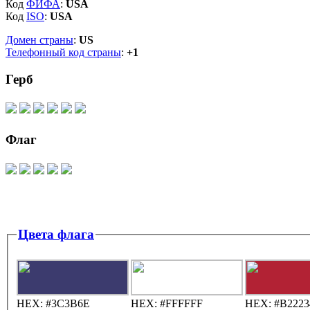
Код
ФИФА
:
USA
Код
ISO
:
USA
Домен страны
:
US
Телефонный код страны
:
+1
Герб
Флаг
Цвета флага
HEX:
#3C3B6E
HEX:
#FFFFFF
HEX:
#B2223