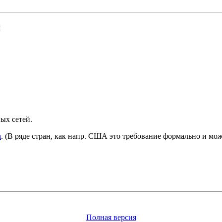
и
ных сетей.
а
.
(В ряде стран, как напр. США это требование формально и мож
Полная версия