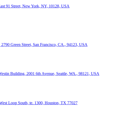
 East 91 Street, New York, NY, 10128, USA
o, 2790 Green Street, San Francisco, CA., 94123, USA
 Westin Building, 2001 6th Avenue, Seattle, WA., 98121, USA
3 West Loop South, te. 1300, Houston, TX 77027