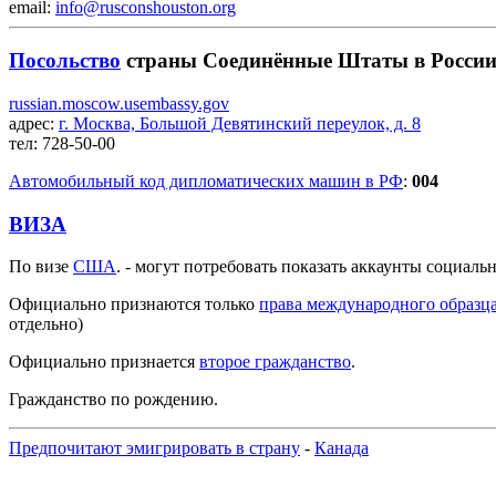
email:
info@rusconshouston.org
Посольство
страны Соединённые Штаты в Росси
russian.moscow.usembassy.gov
адрес:
г. Москва, Большой Девятинский переулок, д. 8
тел:
728-50-00
Автомобильный код дипломатических машин в РФ
:
004
ВИЗА
По визе
США
. - могут потребовать показать аккаунты социаль
Официально признаются только
права международного образц
отдельно)
Официально признается
второе гражданство
.
Гражданство по рождению.
Предпочитают эмигрировать в страну
-
Канада