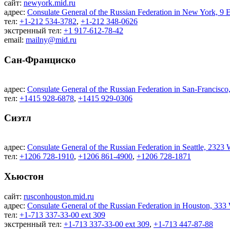
сайт:
newyork.mid.ru
адрес:
Consulate General of the Russian Federation in New York, 9
тел:
+1-212 534-3782
,
+1-212 348-0626
экстренный тел:
+1 917-612-78-42
email:
mailny@mid.ru
Сан-Франциско
адрес:
Consulate General of the Russian Federation in San-Francisc
тел:
+1415 928-6878
,
+1415 929-0306
Сиэтл
адрес:
Consulate General of the Russian Federation in Seattle, 2323
тел:
+1206 728-1910
,
+1206 861-4900
,
+1206 728-1871
Хьюстон
сайт:
rusconhouston.mid.ru
адрес:
Consulate General of the Russian Federation in Houston, 33
тел:
+1-713 337-33-00 ext 309
экстренный тел:
+1-713 337-33-00 ext 309
,
+1-713 447-87-88