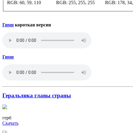
RGB:
60, 59, 110
RGB:
255, 255, 255
RGB:
178, 34,
Гимн
короткая версия
Гимн
Геральдика главы страны
герб
Скачать