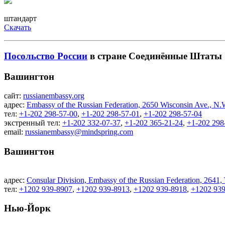
штандарт
Скачать
Посольство России
в стране Соединённые Штаты
Вашингтон
сайт:
russianembassy.org
адрес:
Embassy of the Russian Federation, 2650 Wisconsin Ave., N
тел:
+1-202 298-57-00
,
+1-202 298-57-01
,
+1-202 298-57-04
экстренный тел:
+1-202 332-07-37
,
+1-202 365-21-24
,
+1-202 298
email:
russianembassy@mindspring.com
Вашингтон
адрес:
Consular Division, Embassy of the Russian Federation,
тел:
+1202 939-8907
,
+1202 939-8913
,
+1202 939-8918
,
+1202 93
Нью-Йорк