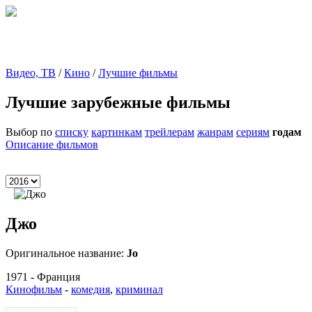
Видео, ТВ
/
Кино
/
Лучшие фильмы
Лучшие зарубежные фильмы
Выбор по
списку
картинкам
трейлерам
жанрам
сериям
годам
Описание фильмов
Джо
Оригинальное название:
Jo
1971 - Франция
Кинофильм
-
комедия
,
криминал