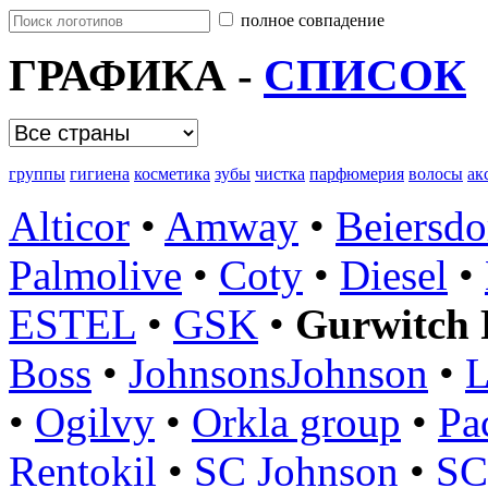
полное совпадение
ГРАФИКА -
СПИСОК
группы
гигиена
косметика
зубы
чистка
парфюмерия
волосы
ак
Alticor
•
Amway
•
Beiersd
Palmolive
•
Coty
•
Diesel
•
ESTEL
•
GSK
•
Gurwitch 
Boss
•
JohnsonsJohnson
•
L
•
Ogilvy
•
Orkla group
•
Pa
Rentokil
•
SC Johnson
•
S