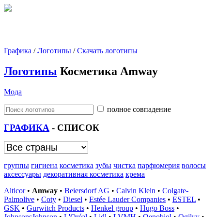
Графика
/
Логотипы
/
Скачать логотипы
Логотипы
Косметика Amway
Мода
полное совпадение
ГРАФИКА
- СПИСОК
группы
гигиена
косметика
зубы
чистка
парфюмерия
волосы
аксессуары
декоративная косметика
крема
Alticor
•
Amway
•
Beiersdorf AG
•
Calvin Klein
•
Colgate-
Palmolive
•
Coty
•
Diesel
•
Estée Lauder Companies
•
ESTEL
•
GSK
•
Gurwitch Products
•
Henkel group
•
Hugo Boss
•
JohnsonsJohnson
•
L'Oréal
•
Lidl
•
LVMH
•
Oenobiol
•
Ogilvy
•