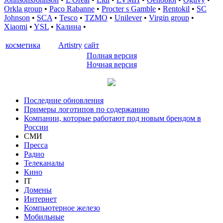
Orkla group
•
Paco Rabanne
•
Procter s Gamble
•
Rentokil
•
SC
Johnson
•
SCA
•
Tesco
•
TZMO
•
Unilever
•
Virgin group
•
Xiaomi
•
YSL
•
Калина
•
косметика
Artistry
сайт
Полная версия
Ночная версия
Последние обновления
Примеры логотипов по содержанию
Компании, которые работают под новым брендом в
России
СМИ
Пресса
Радио
Телеканалы
Кино
IT
Домены
Интернет
Компьютерное железо
Мобильные