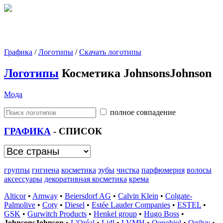
Графика
/
Логотипы
/
Скачать логотипы
Логотипы
Косметика JohnsonsJohnson
Мода
полное совпадение
ГРАФИКА
- СПИСОК
группы
гигиена
косметика
зубы
чистка
парфюмерия
волосы
аксессуары
декоративная косметика
крема
Alticor
•
Amway
•
Beiersdorf AG
•
Calvin Klein
•
Colgate-
Palmolive
•
Coty
•
Diesel
•
Estée Lauder Companies
•
ESTEL
•
GSK
•
Gurwitch Products
•
Henkel group
•
Hugo Boss
•
JohnsonsJohnson
•
L'Oréal
•
Lidl
•
LVMH
•
Oenobiol
•
Ogilvy
•