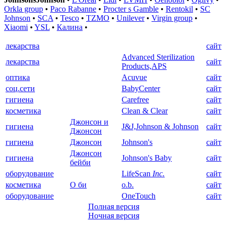
Orkla group
•
Paco Rabanne
•
Procter s Gamble
•
Rentokil
•
SC
Johnson
•
SCA
•
Tesco
•
TZMO
•
Unilever
•
Virgin group
•
Xiaomi
•
YSL
•
Калина
•
лекарства
сайт
Advanced Sterilization
лекарства
сайт
Products,APS
оптика
Acuvue
сайт
соц.сети
BabyCenter
сайт
гигиена
Carefree
сайт
косметика
Clean & Clear
сайт
Джонсон и
гигиена
J&J,Johnson & Johnson
сайт
Джонсон
гигиена
Джонсон
Johnson's
сайт
Джонсон
гигиена
Johnson's Baby
сайт
бейби
оборудование
LifeScan
Inc.
сайт
косметика
О би
o.b.
сайт
оборудование
OneTouch
сайт
Полная версия
Ночная версия