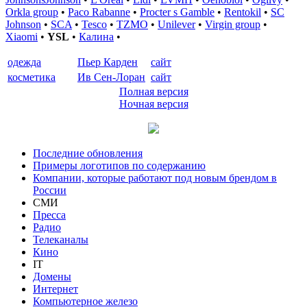
Orkla group
•
Paco Rabanne
•
Procter s Gamble
•
Rentokil
•
SC
Johnson
•
SCA
•
Tesco
•
TZMO
•
Unilever
•
Virgin group
•
Xiaomi
•
YSL
•
Калина
•
одежда
Пьер Карден
сайт
косметика
Ив Сен-Лоран
сайт
Полная версия
Ночная версия
Последние обновления
Примеры логотипов по содержанию
Компании, которые работают под новым брендом в
России
СМИ
Пресса
Радио
Телеканалы
Кино
IT
Домены
Интернет
Компьютерное железо