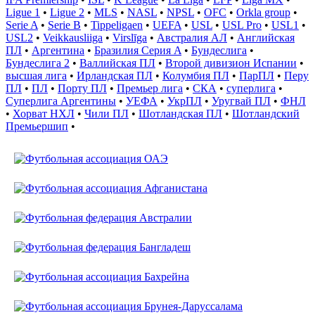
Ligue 1
•
Ligue 2
•
MLS
•
NASL
•
NPSL
•
OFC
•
Orkla group
•
Serie A
•
Serie B
•
Tippeligaen
•
UEFA
•
USL
•
USL Pro
•
USL1
•
USL2
•
Veikkausliiga
•
Virslīga
•
Австралия АЛ
•
Английская
ПЛ
•
Аргентина
•
Бразилия Серия A
•
Бундеслига
•
Бундеслига 2
•
Валлийская ПЛ
•
Второй дивизион Испании
•
высшая лига
•
Ирландская ПЛ
•
Колумбия ПЛ
•
ПарПЛ
•
Перу
ПЛ
•
ПЛ
•
Порту ПЛ
•
Премьер лига
•
СКА
•
суперлига
•
Суперлига Аргентины
•
УЕФА
•
УкрПЛ
•
Уругвай ПЛ
•
ФНЛ
•
Хорват НХЛ
•
Чили ПЛ
•
Шотландская ПЛ
•
Шотландский
Премьершип
•