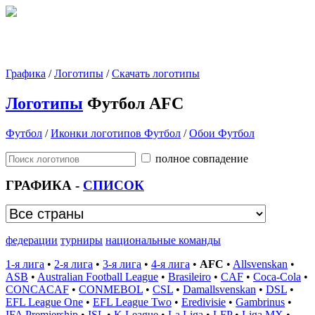
Графика
/
Логотипы
/
Скачать логотипы
Логотипы
Футбол AFC
Футбол
/
Иконки логотипов Футбол
/
Обои Футбол
полное совпадение
ГРАФИКА -
СПИСОК
федерации
турниры
национальные команды
1-я лига
•
2-я лига
•
3-я лига
•
4-я лига
•
AFC
•
Allsvenskan
•
ASB
•
Australian Football League
•
Brasileiro
•
CAF
•
Coca-Cola
•
CONCACAF
•
CONMEBOL
•
CSL
•
Damallsvenskan
•
DSL
•
EFL League One
•
EFL League Two
•
Eredivisie
•
Gambrinus
•
IFA Premiership
•
ISL
•
K League
•
La Liga
•
LFP
•
Liga MX
•