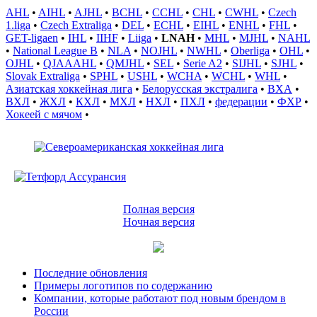
AHL
•
AIHL
•
AJHL
•
BCHL
•
CCHL
•
CHL
•
CWHL
•
Czech
1.liga
•
Czech Extraliga
•
DEL
•
ECHL
•
EIHL
•
ENHL
•
FHL
•
GET-ligaen
•
IHL
•
IIHF
•
Liiga
•
LNAH
•
MHL
•
MJHL
•
NAHL
•
National League B
•
NLA
•
NOJHL
•
NWHL
•
Oberliga
•
OHL
•
OJHL
•
QJAAAHL
•
QMJHL
•
SEL
•
Serie A2
•
SIJHL
•
SJHL
•
Slovak Extraliga
•
SPHL
•
USHL
•
WCHA
•
WCHL
•
WHL
•
Азиатская хоккейная лига
•
Белорусская экстралига
•
ВХА
•
ВХЛ
•
ЖХЛ
•
КХЛ
•
МХЛ
•
НХЛ
•
ПХЛ
•
федерации
•
ФХР
•
Хокеей с мячом
•
Полная версия
Ночная версия
Последние обновления
Примеры логотипов по содержанию
Компании, которые работают под новым брендом в
России