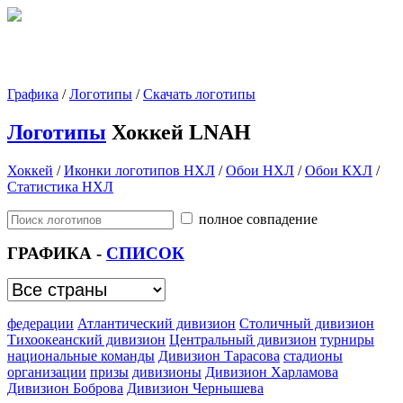
Графика
/
Логотипы
/
Скачать логотипы
Логотипы
Хоккей LNAH
Хоккей
/
Иконки логотипов НХЛ
/
Обои НХЛ
/
Обои КХЛ
/
Статистика НХЛ
полное совпадение
ГРАФИКА -
СПИСОК
федерации
Атлантический дивизион
Столичный дивизион
Тихоокеанский дивизион
Центральный дивизион
турниры
национальные команды
Дивизион Тарасова
стадионы
организации
призы
дивизионы
Дивизион Харламова
Дивизион Боброва
Дивизион Чернышева