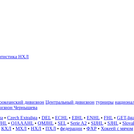
атистика НХЛ
оокеанский дивизион
Центральный дивизион
турниры
национа
изион Чернышева
ga
•
Czech Extraliga
•
DEL
•
ECHL
•
EIHL
•
ENHL
•
FHL
•
GET-lig
JHL
•
QJAAAHL
•
QMJHL
•
SEL
•
Serie A2
•
SIJHL
•
SJHL
•
Slova
•
КХЛ
•
МХЛ
•
НХЛ
•
ПХЛ
•
федерации
•
ФХР
•
Хокеей с мячом