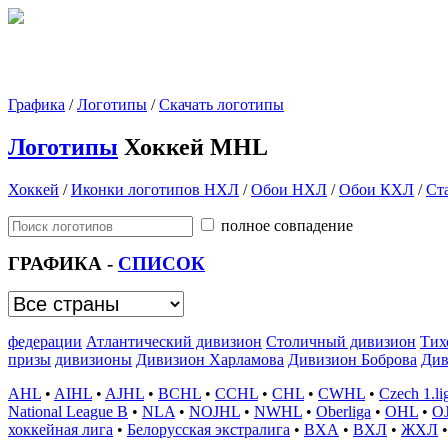
Графика
/
Логотипы
/
Скачать логотипы
Логотипы
Хоккей MHL
Хоккей
/
Иконки логотипов НХЛ
/
Обои НХЛ
/
Обои КХЛ
/
Ст
полное совпадение
ГРАФИКА -
СПИСОК
федерации
Атлантический дивизион
Столичный дивизион
Тих
призы
дивизионы
Дивизион Харламова
Дивизион Боброва
Див
AHL
•
AIHL
•
AJHL
•
BCHL
•
CCHL
•
CHL
•
CWHL
•
Czech 1.li
National League B
•
NLA
•
NOJHL
•
NWHL
•
Oberliga
•
OHL
•
O
хоккейная лига
•
Белорусская экстралига
•
ВХА
•
ВХЛ
•
ЖХЛ