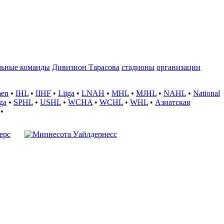
льные команды
Дивизион Тарасова
стадионы
организации
aen
•
IHL
•
IIHF
•
Liiga
•
LNAH
•
MHL
•
MJHL
•
NAHL
•
National
ga
•
SPHL
•
USHL
•
WCHA
•
WCHL
•
WHL
•
Азиатская
•