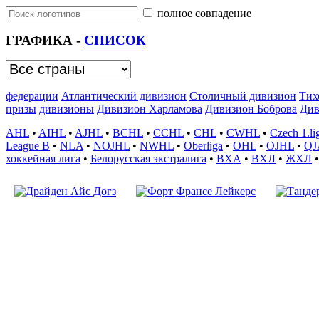
полное совпадение
ГРАФИКА -
СПИСОК
федерации
Атлантический дивизион
Столичный дивизион
Тих
призы
дивизионы
Дивизион Харламова
Дивизион Боброва
Див
AHL
•
AIHL
•
AJHL
•
BCHL
•
CCHL
•
CHL
•
CWHL
•
Czech 1.li
League B
•
NLA
•
NOJHL
•
NWHL
•
Oberliga
•
OHL
•
OJHL
•
Q
хоккейная лига
•
Белорусская экстралига
•
ВХА
•
ВХЛ
•
ЖХЛ