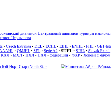
оокеанский дивизион
Центральный дивизион
турниры
национа
изион Чернышева
ga
•
Czech Extraliga
•
DEL
•
ECHL
•
EIHL
•
ENHL
•
FHL
•
GET-lig
JAAAHL
•
QMJHL
•
SEL
•
Serie A2
•
SIJHL
•
SJHL
•
Slovak Extrali
•
КХЛ
•
МХЛ
•
НХЛ
•
ПХЛ
•
федерации
•
ФХР
•
Хокеей с мячом