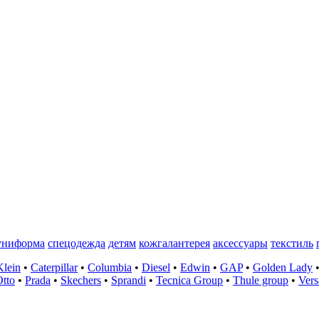
униформа
спецодежда
детям
кожгалантерея
аксессуары
текстиль
Klein
•
Caterpillar
•
Columbia
•
Diesel
•
Edwin
•
GAP
•
Golden Lady
tto
•
Prada
•
Skechers
•
Sprandi
•
Tecnica Group
•
Thule group
•
Vers