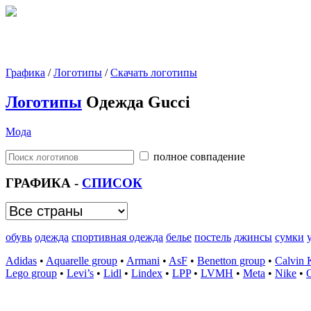
Графика
/
Логотипы
/
Скачать логотипы
Логотипы
Одежда Gucci
Мода
полное совпадение
ГРАФИКА -
СПИСОК
обувь
одежда
спортивная одежда
белье
постель
джинсы
сумки
Adidas
•
Aquarelle group
•
Armani
•
AsF
•
Benetton group
•
Calvin 
Lego group
•
Levi’s
•
Lidl
•
Lindex
•
LPP
•
LVMH
•
Meta
•
Nike
•
O