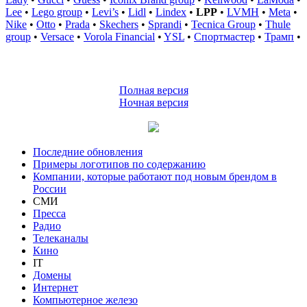
Lee
•
Lego group
•
Levi’s
•
Lidl
•
Lindex
•
LPP
•
LVMH
•
Meta
•
Nike
•
Otto
•
Prada
•
Skechers
•
Sprandi
•
Tecnica Group
•
Thule
group
•
Versace
•
Vorola Financial
•
YSL
•
Спортмастер
•
Трамп
•
Полная версия
Ночная версия
Последние обновления
Примеры логотипов по содержанию
Компании, которые работают под новым брендом в
России
СМИ
Пресса
Радио
Телеканалы
Кино
IT
Домены
Интернет
Компьютерное железо