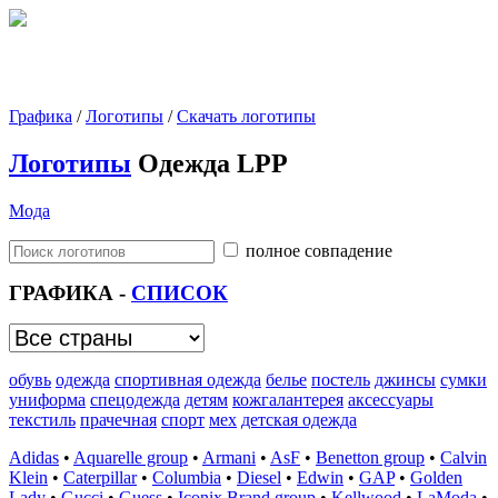
Графика
/
Логотипы
/
Скачать логотипы
Логотипы
Одежда LPP
Мода
полное совпадение
ГРАФИКА -
СПИСОК
обувь
одежда
спортивная одежда
белье
постель
джинсы
сумки
униформа
спецодежда
детям
кожгалантерея
аксессуары
текстиль
прачечная
спорт
мех
детская одежда
Adidas
•
Aquarelle group
•
Armani
•
AsF
•
Benetton group
•
Calvin
Klein
•
Caterpillar
•
Columbia
•
Diesel
•
Edwin
•
GAP
•
Golden
Lady
•
Gucci
•
Guess
•
Iconix Brand group
•
Kellwood
•
LaModa
•