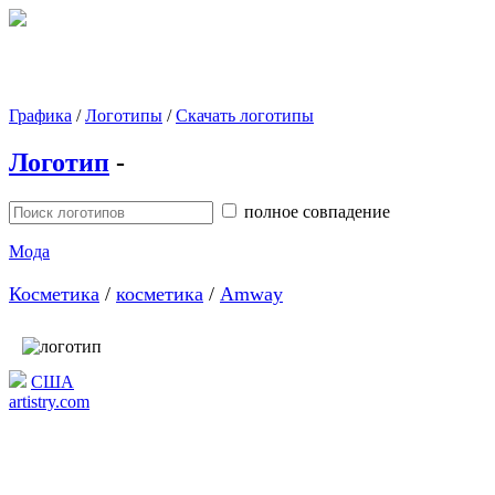
Графика
/
Логотипы
/
Скачать логотипы
Логотип
-
полное совпадение
Мода
Косметика
/
косметика
/
Amway
США
artistry.com