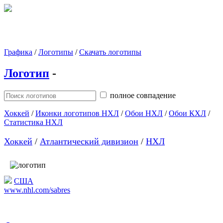
Графика
/
Логотипы
/
Скачать логотипы
Логотип
-
полное совпадение
Хоккей
/
Иконки логотипов НХЛ
/
Обои НХЛ
/
Обои КХЛ
/
Статистика НХЛ
Хоккей
/
Атлантический дивизион
/
НХЛ
США
www.nhl.com/sabres