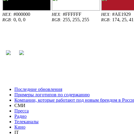
#000000
#FFFFFF
#AE1929
HEX:
HEX:
HEX:
0, 0, 0
255, 255, 255
174, 25, 41
RGB:
RGB:
RGB:
Последние обновления
Примеры логотипов по содержанию
Компании, которые работают под новым брендом в Росс
СМИ
Пресса
Радио
Телеканалы
Кино
IT