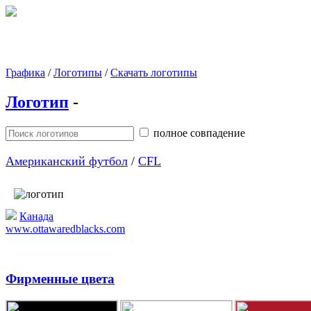
Графика
/
Логотипы
/
Скачать логотипы
Логотип
-
полное совпадение
Американский футбол
/
CFL
Канада
www.ottawaredblacks.com
Фирменные цвета