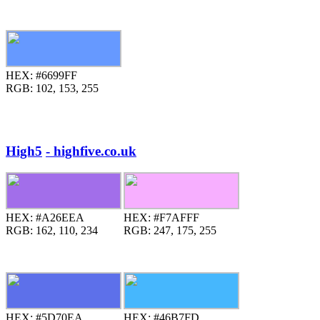
HEX:
#6699FF
RGB:
102, 153, 255
High5
- highfive.co.uk
HEX:
#A26EEA
HEX:
#F7AFFF
RGB:
162, 110, 234
RGB:
247, 175, 255
HEX:
#5D70EA
HEX:
#46B7FD