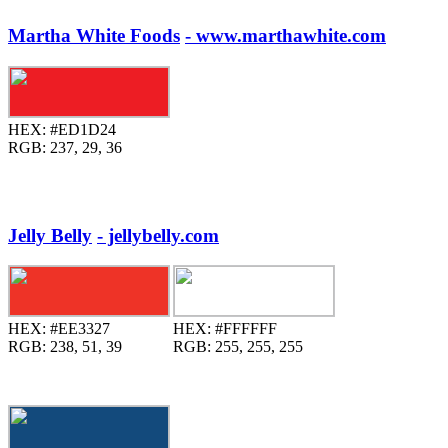
Martha White Foods
- www.marthawhite.com
HEX:
#ED1D24
RGB:
237, 29, 36
Jelly Belly
- jellybelly.com
HEX:
#EE3327
HEX:
#FFFFFF
RGB:
238, 51, 39
RGB:
255, 255, 255