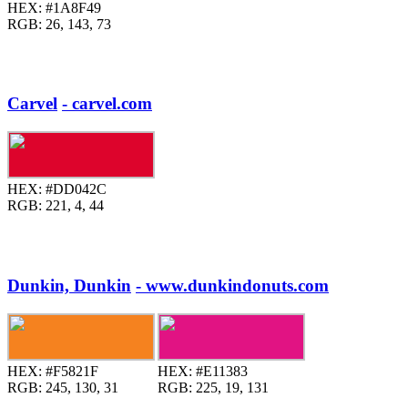
HEX:
#1A8F49
RGB:
26, 143, 73
Carvel
- carvel.com
HEX:
#DD042C
RGB:
221, 4, 44
Dunkin, Dunkin
- www.dunkindonuts.com
HEX:
#F5821F
HEX:
#E11383
RGB:
245, 130, 31
RGB:
225, 19, 131