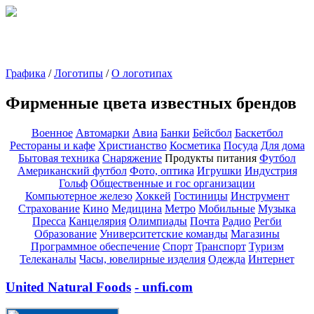
Графика
/
Логотипы
/
О логотипах
Фирменные цвета известных брендов
Военное
Автомарки
Авиа
Банки
Бейсбол
Баскетбол
Рестораны и кафе
Христианство
Косметика
Посуда
Для дома
Бытовая техника
Снаряжение
Продукты питания
Футбол
Американский футбол
Фото, оптика
Игрушки
Индустрия
Гольф
Общественные и гос организации
Компьютерное железо
Хоккей
Гостиницы
Инструмент
Страхование
Кино
Медицина
Метро
Мобильные
Музыка
Пресса
Канцелярия
Олимпиады
Почта
Радио
Регби
Образование
Университетские команды
Магазины
Программное обеспечение
Спорт
Транспорт
Туризм
Телеканалы
Часы, ювелирные изделия
Одежда
Интернет
United Natural Foods
- unfi.com