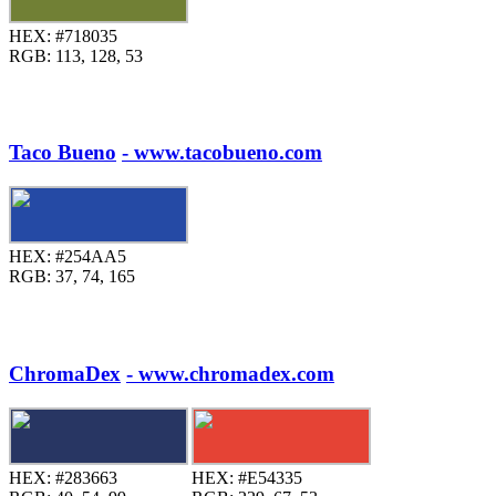
HEX:
#718035
RGB:
113, 128, 53
Taco Bueno
- www.tacobueno.com
HEX:
#254AA5
RGB:
37, 74, 165
ChromaDex
- www.chromadex.com
HEX:
#283663
HEX:
#E54335