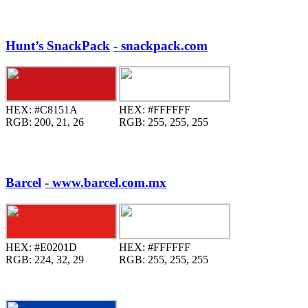
Hunt’s SnackPack
- snackpack.com
HEX:
#C8151A
HEX:
#FFFFFF
RGB:
200, 21, 26
RGB:
255, 255, 255
Barcel
- www.barcel.com.mx
HEX:
#E0201D
HEX:
#FFFFFF
RGB:
224, 32, 29
RGB:
255, 255, 255