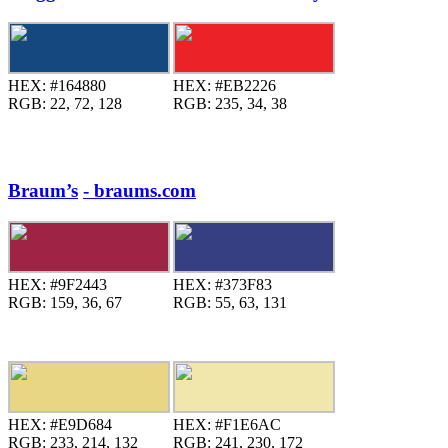
HEX:
#164880
HEX:
#EB2226
RGB:
22, 72, 128
RGB:
235, 34, 38
Braum’s
- braums.com
HEX:
#9F2443
HEX:
#373F83
RGB:
159, 36, 67
RGB:
55, 63, 131
HEX:
#E9D684
HEX:
#F1E6AC
RGB:
233, 214, 132
RGB:
241, 230, 172