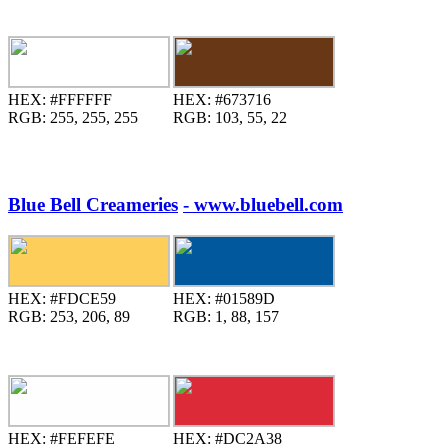
HEX:
#FFFFFF
HEX:
#673716
RGB:
255, 255, 255
RGB:
103, 55, 22
Blue Bell Creameries
- www.bluebell.com
HEX:
#FDCE59
HEX:
#01589D
RGB:
253, 206, 89
RGB:
1, 88, 157
HEX:
#FEFEFE
HEX:
#DC2A38