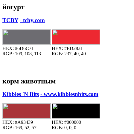
йогурт
TCBY
- tcby.com
HEX:
#6D6C71
HEX:
#ED2831
RGB:
109, 108, 113
RGB:
237, 40, 49
корм животным
Kibbles 'N Bits
- www.kibblesnbits.com
HEX:
#A93439
HEX:
#000000
RGB:
169, 52, 57
RGB:
0, 0, 0