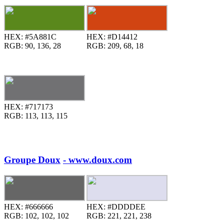
HEX:
#5A881C
HEX:
#D14412
RGB:
90, 136, 28
RGB:
209, 68, 18
HEX:
#717173
RGB:
113, 113, 115
Groupe Doux
- www.doux.com
HEX:
#666666
HEX:
#DDDDEE
RGB:
102, 102, 102
RGB:
221, 221, 238