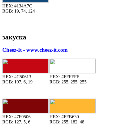
HEX:
#134A7C
RGB:
19, 74, 124
закуска
Cheez-It
- www.cheez-it.com
HEX:
#C50613
HEX:
#FFFFFF
RGB:
197, 6, 19
RGB:
255, 255, 255
HEX:
#7F0506
HEX:
#FFB630
RGB:
127, 5, 6
RGB:
255, 182, 48