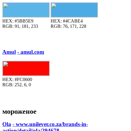
HEX:
#5BB5E9
HEX:
#4CABE4
RGB:
91, 181, 233
RGB:
76, 171, 228
Amul
- amul.com
HEX:
#FC0600
RGB:
252, 6, 0
мороженое
Ola
- www.unilever.co.za/brands-in-
action/detail/ola/294678