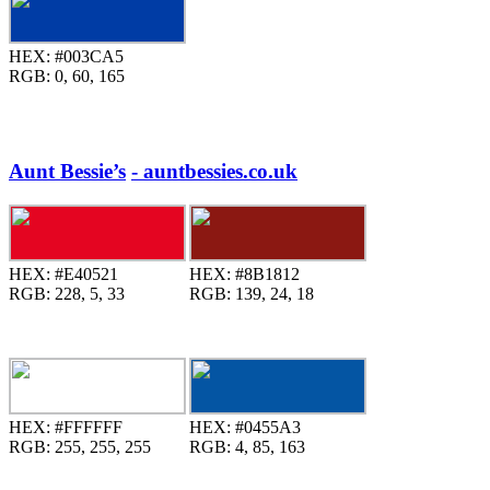
HEX:
#003CA5
RGB:
0, 60, 165
Aunt Bessie’s
- auntbessies.co.uk
HEX:
#E40521
HEX:
#8B1812
RGB:
228, 5, 33
RGB:
139, 24, 18
HEX:
#FFFFFF
HEX:
#0455A3
RGB:
255, 255, 255
RGB:
4, 85, 163