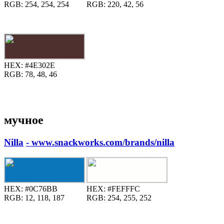
RGB:
254, 254, 254
RGB:
220, 42, 56
HEX:
#4E302E
RGB:
78, 48, 46
мучное
Nilla
- www.snackworks.com/brands/nilla
HEX:
#0C76BB
HEX:
#FEFFFC
RGB:
12, 118, 187
RGB:
254, 255, 252