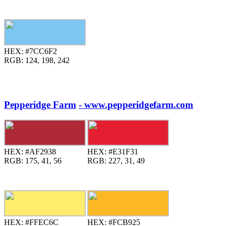
HEX:
#7CC6F2
RGB:
124, 198, 242
Pepperidge Farm
- www.pepperidgefarm.com
HEX:
#AF2938
HEX:
#E31F31
RGB:
175, 41, 56
RGB:
227, 31, 49
HEX:
#FFEC6C
HEX:
#FCB925