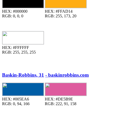
HEX:
#000000
HEX:
#FFAD14
RGB:
0, 0, 0
RGB:
255, 173, 20
HEX:
#FFFFFF
RGB:
255, 255, 255
Baskin-Robbins, 31
- baskinrobbins.com
HEX:
#005EA6
HEX:
#DE5B9E
RGB:
0, 94, 166
RGB:
222, 91, 158