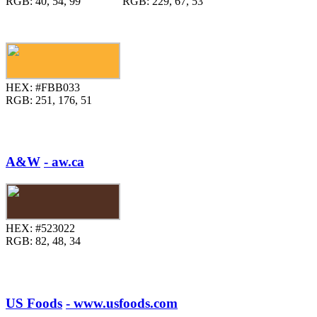
RGB:
40, 54, 99
RGB:
229, 67, 53
HEX:
#FBB033
RGB:
251, 176, 51
A&W
- aw.ca
HEX:
#523022
RGB:
82, 48, 34
US Foods
- www.usfoods.com