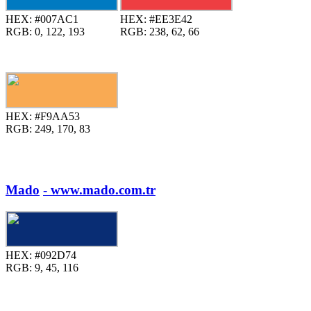
HEX:
#007AC1
HEX:
#EE3E42
RGB:
0, 122, 193
RGB:
238, 62, 66
HEX:
#F9AA53
RGB:
249, 170, 83
Mado
- www.mado.com.tr
HEX:
#092D74
RGB:
9, 45, 116