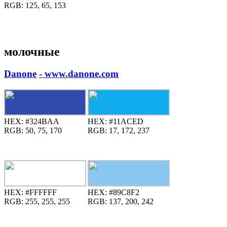
RGB:
125, 65, 153
молочные
Danone
- www.danone.com
HEX:
#324BAA
HEX:
#11ACED
RGB:
50, 75, 170
RGB:
17, 172, 237
HEX:
#FFFFFF
HEX:
#89C8F2
RGB:
255, 255, 255
RGB:
137, 200, 242