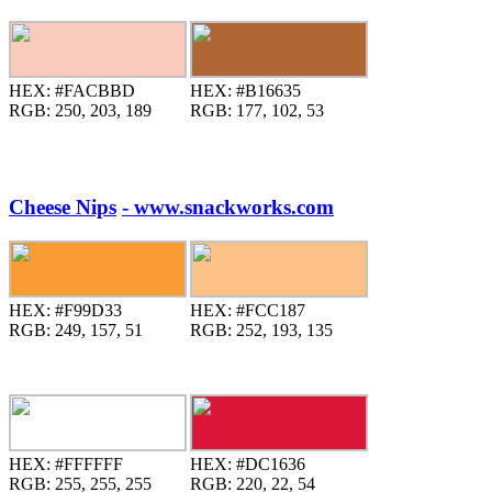
HEX:
#FACBBD
HEX:
#B16635
RGB:
250, 203, 189
RGB:
177, 102, 53
Cheese Nips
- www.snackworks.com
HEX:
#F99D33
HEX:
#FCC187
RGB:
249, 157, 51
RGB:
252, 193, 135
HEX:
#FFFFFF
HEX:
#DC1636
RGB:
255, 255, 255
RGB:
220, 22, 54