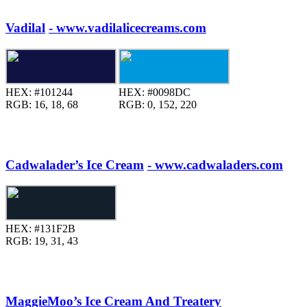
Vadilal
- www.vadilalicecreams.com
HEX:
#101244
HEX:
#0098DC
RGB:
16, 18, 68
RGB:
0, 152, 220
Cadwalader’s Ice Cream
- www.cadwaladers.com
HEX:
#131F2B
RGB:
19, 31, 43
MaggieMoo’s Ice Cream And Treatery