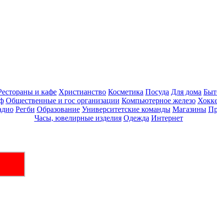
Рестораны и кафе
Христианство
Косметика
Посуда
Для дома
Быт
ф
Общественные и гос организации
Компьютерное железо
Хокк
адио
Регби
Образование
Университетские команды
Магазины
Пр
Часы, ювелирные изделия
Одежда
Интернет