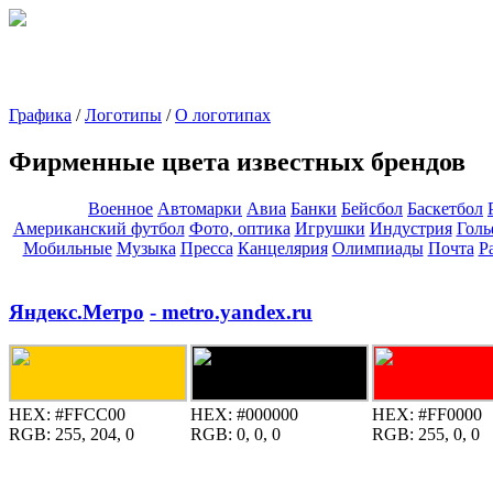
Графика
/
Логотипы
/
О логотипах
Фирменные цвета известных брендов
Военное
Автомарки
Авиа
Банки
Бейсбол
Баскетбол
Американский футбол
Фото, оптика
Игрушки
Индустрия
Голь
Мобильные
Музыка
Пресса
Канцелярия
Олимпиады
Почта
Р
Яндекс.Метро
- metro.yandex.ru
HEX:
#FFCC00
HEX:
#000000
HEX:
#FF0000
RGB:
255, 204, 0
RGB:
0, 0, 0
RGB:
255, 0, 0