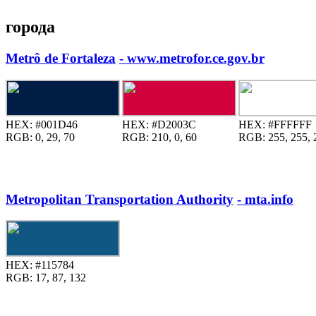
города
Metrô de Fortaleza
- www.metrofor.ce.gov.br
HEX:
#001D46
HEX:
#D2003C
HEX:
#FFFFFF
RGB:
0, 29, 70
RGB:
210, 0, 60
RGB:
255, 255, 
Metropolitan Transportation Authority
- mta.info
HEX:
#115784
RGB:
17, 87, 132