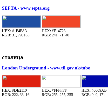
SEPTA
- www.septa.org
HEX:
#1F4FA3
HEX:
#F14728
RGB:
31, 79, 163
RGB:
241, 71, 40
столица
London Underground
- www.tfl.gov.uk/tube
HEX:
#DE2110
HEX:
#FFFFFF
HEX:
#0009AB
RGB:
222, 33, 16
RGB:
255, 255, 255
RGB:
0, 9, 171