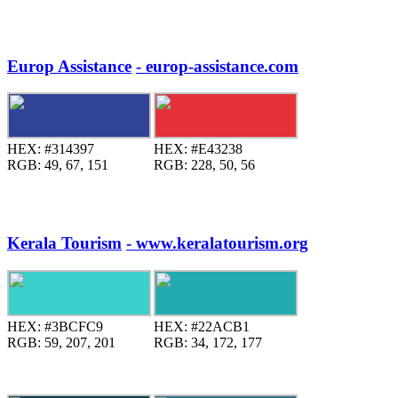
Europ Assistance
- europ-assistance.com
HEX:
#314397
HEX:
#E43238
RGB:
49, 67, 151
RGB:
228, 50, 56
Kerala Tourism
- www.keralatourism.org
HEX:
#3BCFC9
HEX:
#22ACB1
RGB:
59, 207, 201
RGB:
34, 172, 177