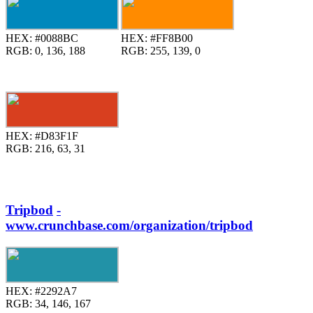
HEX:
#0088BC
HEX:
#FF8B00
RGB:
0, 136, 188
RGB:
255, 139, 0
HEX:
#D83F1F
RGB:
216, 63, 31
Tripbod
-
www.crunchbase.com/organization/tripbod
HEX:
#2292A7
RGB:
34, 146, 167