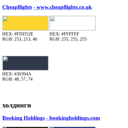
Cheapflights
- www.cheapflights.co.uk
HEX:
#FDD52E
HEX:
#FFFFFF
RGB:
253, 213, 46
RGB:
255, 255, 255
HEX:
#30394A
RGB:
48, 57, 74
холдинги
Booking Holdings
- bookingholdings.com