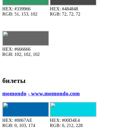
HEX:
#339966
HEX:
#484848
RGB:
51, 153, 102
RGB:
72, 72, 72
HEX:
#666666
RGB:
102, 102, 102
билеты
momondo
- www.momondo.com
HEX:
#0067AE
HEX:
#00D4E4
RGB:
0, 103, 174
RGB:
0, 212, 228