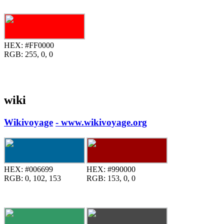
HEX:
#FF0000
RGB:
255, 0, 0
wiki
Wikivoyage
- www.wikivoyage.org
HEX:
#006699
HEX:
#990000
RGB:
0, 102, 153
RGB:
153, 0, 0