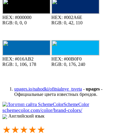
HEX:
#000000
HEX:
#002A6E
RGB:
0, 0, 0
RGB:
0, 42, 110
HEX:
#016AB2
HEX:
#00B0F0
RGB:
1, 106, 178
RGB:
0, 176, 240
upages.io/nahodki/ofitsialnye_tsveta
-
upages
-
Официальные цвета известных брендов.
schemecolor.com/color/brand-colors/
Английский язык
★★★★★