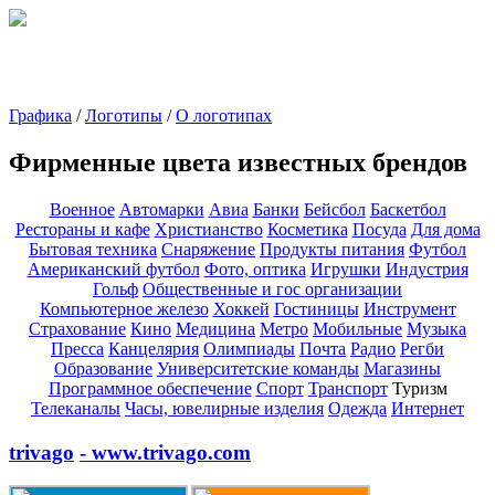
Графика
/
Логотипы
/
О логотипах
Фирменные цвета известных брендов
Военное
Автомарки
Авиа
Банки
Бейсбол
Баскетбол
Рестораны и кафе
Христианство
Косметика
Посуда
Для дома
Бытовая техника
Снаряжение
Продукты питания
Футбол
Американский футбол
Фото, оптика
Игрушки
Индустрия
Гольф
Общественные и гос организации
Компьютерное железо
Хоккей
Гостиницы
Инструмент
Страхование
Кино
Медицина
Метро
Мобильные
Музыка
Пресса
Канцелярия
Олимпиады
Почта
Радио
Регби
Образование
Университетские команды
Магазины
Программное обеспечение
Спорт
Транспорт
Туризм
Телеканалы
Часы, ювелирные изделия
Одежда
Интернет
trivago
- www.trivago.com