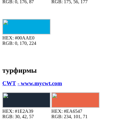
RGB:
0, 176, 87
RGB:
175, 56, 177
HEX:
#00AAE0
RGB:
0, 170, 224
турфирмы
CWT
- www.mycwt.com
HEX:
#1E2A39
HEX:
#EA6547
RGB:
30, 42, 57
RGB:
234, 101, 71