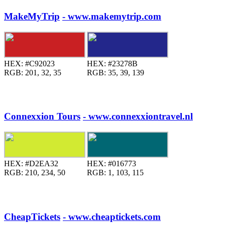
MakeMyTrip
- www.makemytrip.com
HEX:
#C92023
HEX:
#23278B
RGB:
201, 32, 35
RGB:
35, 39, 139
Connexxion Tours
- www.connexxiontravel.nl
HEX:
#D2EA32
HEX:
#016773
RGB:
210, 234, 50
RGB:
1, 103, 115
CheapTickets
- www.cheaptickets.com