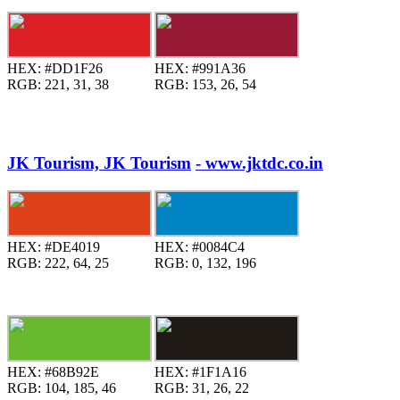
HEX:
#DD1F26
HEX:
#991A36
RGB:
221, 31, 38
RGB:
153, 26, 54
JK Tourism, JK Tourism
- www.jktdc.co.in
HEX:
#DE4019
HEX:
#0084C4
RGB:
222, 64, 25
RGB:
0, 132, 196
HEX:
#68B92E
HEX:
#1F1A16
RGB:
104, 185, 46
RGB:
31, 26, 22