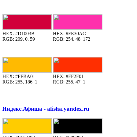
HEX:
#D1003B
HEX:
#FE30AC
RGB:
209, 0, 59
RGB:
254, 48, 172
HEX:
#FFBA01
HEX:
#FF2F01
RGB:
255, 186, 1
RGB:
255, 47, 1
Яндекс.Афиша
- afisha.yandex.ru