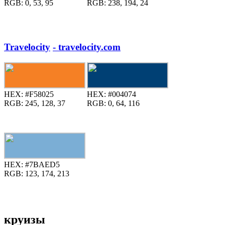
RGB:
0, 53, 95
RGB:
238, 194, 24
Travelocity
- travelocity.com
HEX:
#F58025
HEX:
#004074
RGB:
245, 128, 37
RGB:
0, 64, 116
HEX:
#7BAED5
RGB:
123, 174, 213
круизы