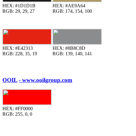
HEX:
#1D1D1B
HEX:
#AE9A64
RGB:
29, 29, 27
RGB:
174, 154, 100
HEX:
#E42313
HEX:
#8B8C8D
RGB:
228, 35, 19
RGB:
139, 140, 141
OOIL
- www.ooilgroup.com
HEX:
#FF0000
RGB:
255, 0, 0