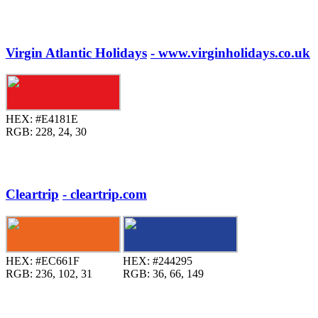
Virgin Atlantic Holidays
- www.virginholidays.co.uk
HEX:
#E4181E
RGB:
228, 24, 30
Cleartrip
- cleartrip.com
HEX:
#EC661F
HEX:
#244295
RGB:
236, 102, 31
RGB:
36, 66, 149