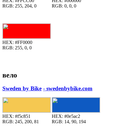
HEX:
#FFCC00
HEX:
#000000
RGB:
255, 204, 0
RGB:
0, 0, 0
HEX:
#FF0000
RGB:
255, 0, 0
вело
Sweden by Bike
- swedenbybike.com
HEX:
#f5c851
HEX:
#0e5ac2
RGB:
245, 200, 81
RGB:
14, 90, 194