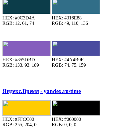
HEX:
#0C3D4A
HEX:
#316E88
RGB:
12, 61, 74
RGB:
49, 110, 136
HEX:
#855DBD
HEX:
#4A4B9F
RGB:
133, 93, 189
RGB:
74, 75, 159
Яндекс.Время
- yandex.ru/time
HEX:
#FFCC00
HEX:
#000000
RGB:
255, 204, 0
RGB:
0, 0, 0