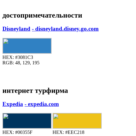
достопримечательности
Disneyland
- disneyland.disney.go.com
HEX:
#3081C3
RGB:
48, 129, 195
интернет турфирма
Expedia
- expedia.com
HEX:
#00355F
HEX:
#EEC218