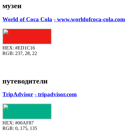
музеи
World of Coca Cola
- www.worldofcoca-cola.com
HEX:
#ED1C16
RGB:
237, 28, 22
путеводители
TripAdvisor
- tripadvisor.com
HEX:
#00AF87
RGB:
0, 175, 135