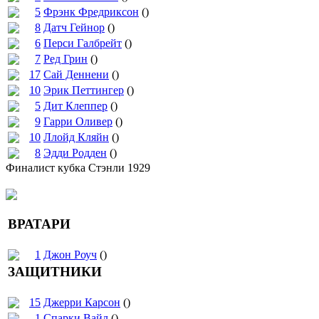
5
Фрэнк Фредриксон
()
8
Датч Гейнор
()
6
Перси Галбрейт
()
7
Ред Грин
()
17
Сай Деннени
()
10
Эрик Петтингер
()
5
Дит Клеппер
()
9
Гарри Оливер
()
10
Ллойд Кляйн
()
8
Эдди Родден
()
Финалист кубка Стэнли 1929
ВРАТАРИ
1
Джон Роуч
()
ЗАЩИТНИКИ
15
Джерри Карсон
()
1
Спарки Вайл
()