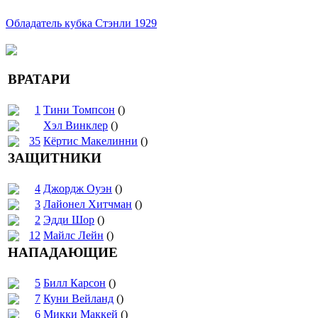
Обладатель кубка Стэнли 1929
ВРАТАРИ
1
Тини Томпсон
()
Хэл Винклер
()
35
Кёртис Макелинни
()
ЗАЩИТНИКИ
4
Джордж Оуэн
()
3
Лайонел Хитчман
()
2
Эдди Шор
()
12
Майлс Лейн
()
НАПАДАЮЩИЕ
5
Билл Карсон
()
7
Куни Вейланд
()
6
Микки Маккей
()