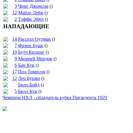
3
Чинг Джонсон
()
12
Майлс Лейн
()
2
Тэффи Эйбл
()
НАПАДАЮЩИЕ
14
Расселл Оутман
()
7
Фрэнк Буше
()
10
Бутч Килинг
()
9
Мюррей Мердок
()
6
Бан Кук
()
17
Пол Томпсон
()
12
Лео Буржо
()
Билл Бойд
()
5
Билл Кук
()
Чемпион НХЛ - обладатель кубка Президента 1929