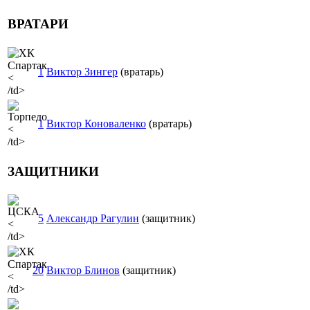
ВРАТАРИ
1
Виктор Зингер
(вратарь)
<
/td>
1
Виктор Коноваленко
(вратарь)
<
/td>
ЗАЩИТНИКИ
5
Александр Рагулин
(защитник)
<
/td>
20
Виктор Блинов
(защитник)
<
/td>