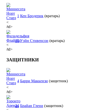
1
Кен Бродерик
(вратарь)
<
/td>
35
Уэйн Стивенсон
(вратарь)
<
/td>
ЗАЩИТНИКИ
4
Барри Маккензи
(защитник)
<
/td>
24
Брайан Глени
(защитник)
<