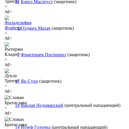
31
Карел Масопуст
(защитник)
<
/td>
4
Олджих Махач
(защитник)
<
/td>
7
Франтишек Поспишил
(защитник)
<
/td>
17
Ян Сухи
(защитник)
<
/td>
14
Вацлав Недоманский
(центральный нападающий)
<
/td>
14
Йозеф Голонка
(центральный нападающий)