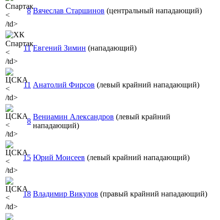
8
Вячеслав Старшинов
(центральный нападающий)
<
/td>
11
Евгений Зимин
(нападающий)
<
/td>
11
Анатолий Фирсов
(левый крайний нападающий)
<
/td>
Вениамин Александров
(левый крайний
8
<
нападающий)
/td>
15
Юрий Моисеев
(левый крайний нападающий)
<
/td>
18
Владимир Викулов
(правый крайний нападающий)
<
/td>