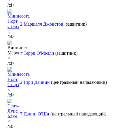
/td>
2
Маршалл Джонстон
(защитник)
<
/td>
Терри О'Мэлли
(защитник)
<
/td>
12
Гэри Дайнин
(центральный нападающий)
<
/td>
7
Дэнни О'Ши
(центральный нападающий)
<
/td>