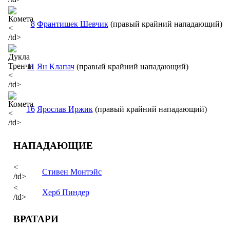
8
Франтишек Шевчик
(правый крайний нападающий)
<
/td>
11
Ян Клапач
(правый крайний нападающий)
<
/td>
16
Ярослав Иржик
(правый крайний нападающий)
<
/td>
НАПАДАЮЩИЕ
<
Стивен Монтэйс
/td>
<
Херб Пиндер
/td>
ВРАТАРИ