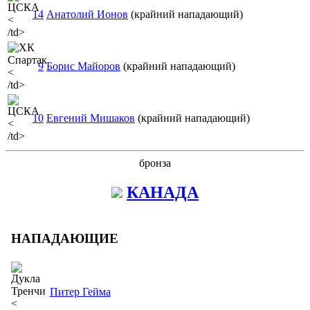
14
Анатолий Ионов
(крайний нападающий)
<
/td>
9
Борис Майоров
(крайний нападающий)
<
/td>
10
Евгений Мишаков
(крайний нападающий)
<
/td>
бронза
КАНАДА
НАПАДАЮЩИЕ
Питер Гейма
<