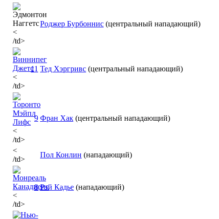
Роджер Бурбоннис
(центральный нападающий)
<
/td>
11
Тед Хэргривс
(центральный нападающий)
<
/td>
9
Фран Хак
(центральный нападающий)
<
/td>
<
Пол Конлин
(нападающий)
/td>
8
Рэй Кадье
(нападающий)
<
/td>