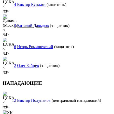
4
Виктор Кузькин
(защитник)
<
/td>
3
Виталий Давыдов
(защитник)
<
/td>
6
Игорь Ромишевский
(защитник)
<
/td>
2
Олег Зайцев
(защитник)
<
/td>
НАПАДАЮЩИЕ
12
Виктор Полупанов
(центральный нападающий)
<
/td>