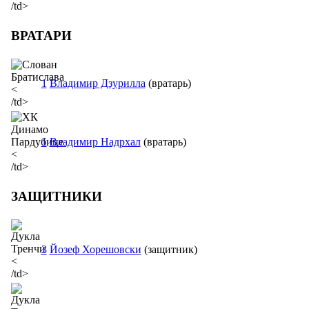
/td>
ВРАТАРИ
1
Владимир Дзурилла
(вратарь)
<
/td>
1
Владимир Надрхал
(вратарь)
<
/td>
ЗАЩИТНИКИ
3
Йозеф Хорешовски
(защитник)
<
/td>