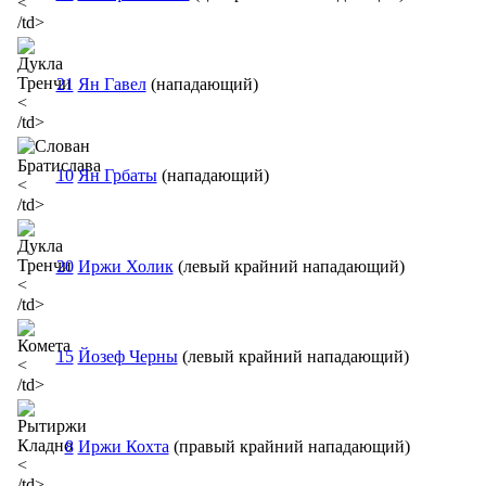
<
/td>
21
Ян Гавел
(нападающий)
<
/td>
10
Ян Грбаты
(нападающий)
<
/td>
20
Иржи Холик
(левый крайний нападающий)
<
/td>
15
Йозеф Черны
(левый крайний нападающий)
<
/td>
8
Иржи Кохта
(правый крайний нападающий)
<
/td>