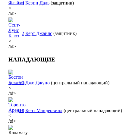
4
Кевин Даль
(защитник)
<
/td>
2
Керт Джайлс
(защитник)
<
/td>
НАПАДАЮЩИЕ
90
Джо Джуно
(центральный нападающий)
<
/td>
18
Кент Мандервилл
(центральный нападающий)
<
/td>