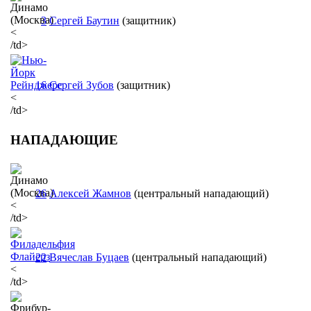
3
Сергей Баутин
(защитник)
<
/td>
16
Сергей Зубов
(защитник)
<
/td>
НАПАДАЮЩИЕ
26
Алексей Жамнов
(центральный нападающий)
<
/td>
22
Вячеслав Буцаев
(центральный нападающий)
<
/td>