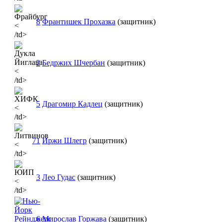
8
Франтишек Прохазка
(защитник)
<
/td>
2
Бедржих Шчербан
(защитник)
<
/td>
5
Драгомир Кадлец
(защитник)
<
/td>
71
Иржи Шлегр
(защитник)
<
/td>
3
Лео Гудас
(защитник)
<
/td>
6
Мирослав Горжава
(защитник)