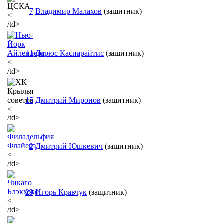
7
Владимир Малахов
(защитник)
<
/td>
11
Дарюс Каспарайтис
(защитник)
<
/td>
15
Дмитрий Миронов
(защитник)
<
/td>
2
Дмитрий Юшкевич
(защитник)
<
/td>
29
Игорь Кравчук
(защитник)
<
/td>