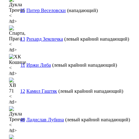
25
Питер Веселовски
(нападающий)
<
/td>
13
Рихард Земличка
(левый крайний нападающий)
<
/td>
11
Иржи Либа
(левый крайний нападающий)
<
/td>
12
Камил Гаштяк
(левый крайний нападающий)
<
/td>
49
Ладислав Лубина
(левый крайний нападающий)
<
/td>