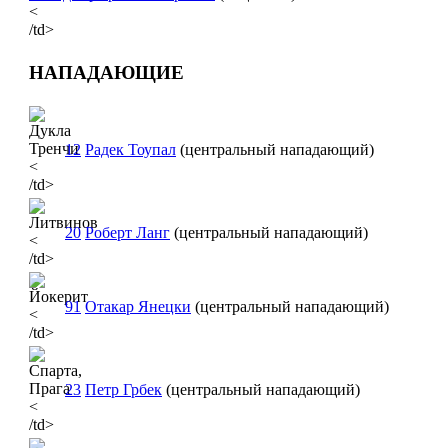
<
/td>
НАПАДАЮЩИЕ
12
Радек Тоупал
(центральный нападающий)
<
/td>
20
Роберт Ланг
(центральный нападающий)
<
/td>
91
Отакар Янецки
(центральный нападающий)
<
/td>
23
Петр Грбек
(центральный нападающий)
<
/td>