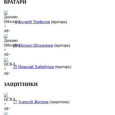
ВРАТАРИ
1
Андрей Трефилов
(вратарь)
<
/td>
29
Михаил Шталенков
(вратарь)
<
/td>
35
Николай Хабибулин
(вратарь)
<
/td>
ЗАЩИТНИКИ
77
Алексей Житник
(защитник)
<
/td>