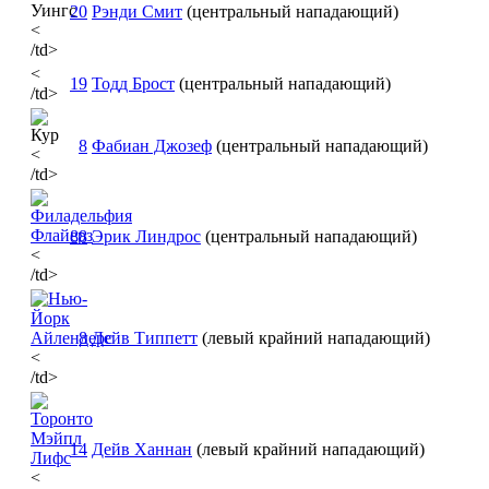
20
Рэнди Смит
(центральный нападающий)
<
/td>
<
19
Тодд Брост
(центральный нападающий)
/td>
8
Фабиан Джозеф
(центральный нападающий)
<
/td>
88
Эрик Линдрос
(центральный нападающий)
<
/td>
8
Дейв Типпетт
(левый крайний нападающий)
<
/td>
14
Дейв Ханнан
(левый крайний нападающий)
<