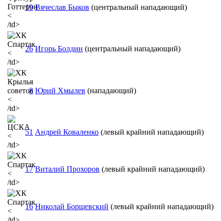
19
Вячеслав Быков
(центральный нападающий)
<
/td>
26
Игорь Болдин
(центральный нападающий)
<
/td>
8
Юрий Хмылев
(нападающий)
<
/td>
51
Андрей Коваленко
(левый крайний нападающий)
<
/td>
17
Виталий Прохоров
(левый крайний нападающий)
<
/td>
16
Николай Борщевский
(левый крайний нападающий)
<
/td>