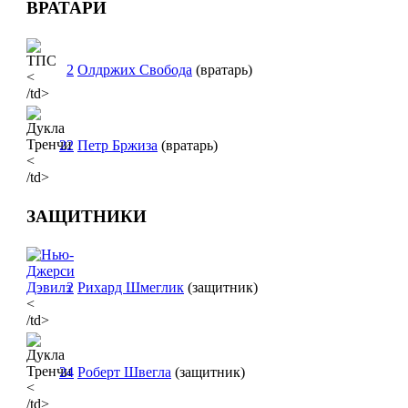
ВРАТАРИ
2
Олдржих Свобода
(вратарь)
<
/td>
22
Петр Бржиза
(вратарь)
<
/td>
ЗАЩИТНИКИ
2
Рихард Шмеглик
(защитник)
<
/td>
24
Роберт Швегла
(защитник)
<
/td>