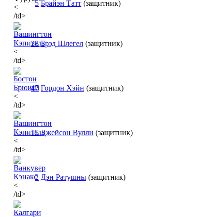
5
Брайэн Татт
(защитник)
<
/td>
28
Брэд Шлегел
(защитник)
<
/td>
47
Гордон Хэйн
(защитник)
<
/td>
15
Джейсон Вулли
(защитник)
<
/td>
2
Дэн Ратушны
(защитник)
<
/td>