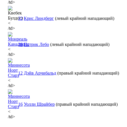
/td>
32
Крис Линдберг
(левый крайний нападающий)
<
/td>
28
Патрик Лебо
(левый крайний нападающий)
<
/td>
12
Дэйв Арчибальд
(правый крайний нападающий)
<
/td>
16
Уолли Шрайбер
(правый крайний нападающий)
<
/td>