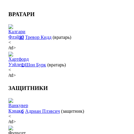
ВРАТАРИ
37
Тревор Кидд
(вратарь)
<
/td>
1
Шон Бурк
(вратарь)
<
/td>
ЗАЩИТНИКИ
6
Адриан Плэвсич
(защитник)
<
/td>