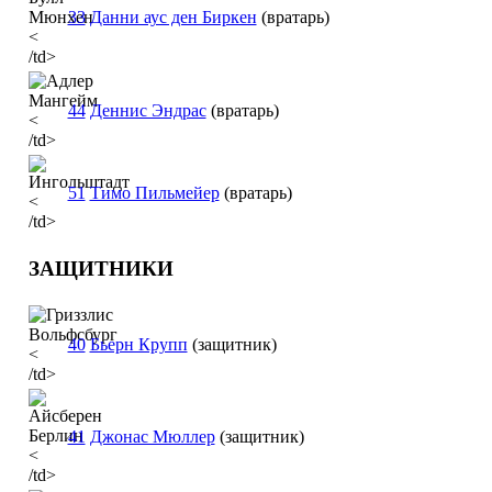
33
Данни аус ден Биркен
(вратарь)
<
/td>
44
Деннис Эндрас
(вратарь)
<
/td>
51
Тимо Пильмейер
(вратарь)
<
/td>
ЗАЩИТНИКИ
40
Бьерн Крупп
(защитник)
<
/td>
41
Джонас Мюллер
(защитник)
<
/td>