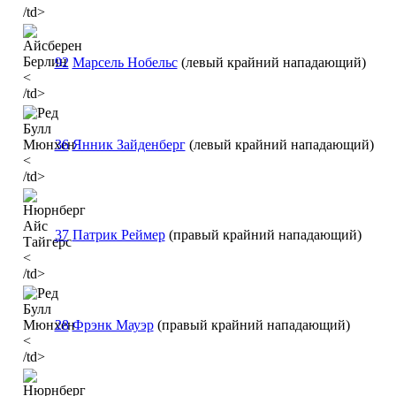
/td>
92
Марсель Нобельс
(левый крайний нападающий)
<
/td>
36
Янник Зайденберг
(левый крайний нападающий)
<
/td>
37
Патрик Реймер
(правый крайний нападающий)
<
/td>
28
Фрэнк Мауэр
(правый крайний нападающий)
<
/td>