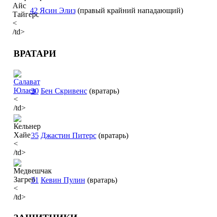
42
Ясин Элиз
(правый крайний нападающий)
<
/td>
ВРАТАРИ
30
Бен Скривенс
(вратарь)
<
/td>
35
Джастин Питерс
(вратарь)
<
/td>
31
Кевин Пулин
(вратарь)
<
/td>