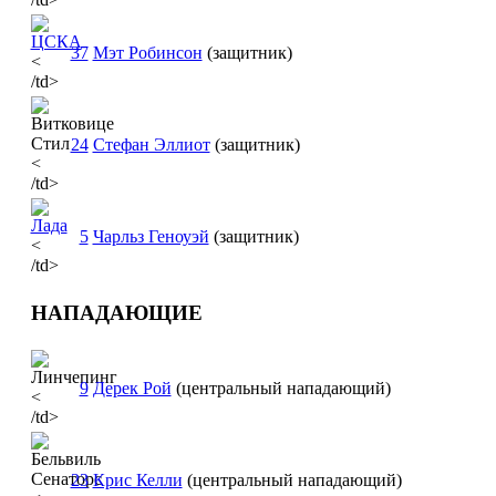
37
Мэт Робинсон
(защитник)
<
/td>
24
Стефан Эллиот
(защитник)
<
/td>
5
Чарльз Геноуэй
(защитник)
<
/td>
НАПАДАЮЩИЕ
9
Дерек Рой
(центральный нападающий)
<
/td>
23
Крис Келли
(центральный нападающий)