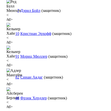
7
Дэрил Бойл
(защитник)
<
/td>
10
Кристиан Эрхофф
(защитник)
<
/td>
91
Мориц Мюллер
(защитник)
<
/td>
82
Синан Акдаг
(защитник)
<
/td>
48
Фрэнк Хердлер
(защитник)
<
/td>