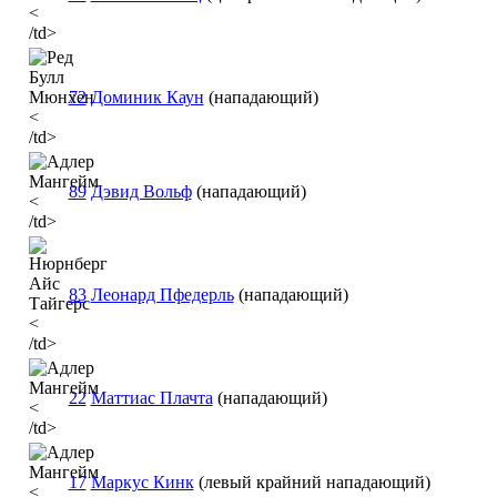
<
/td>
72
Доминик Каун
(нападающий)
<
/td>
89
Дэвид Вольф
(нападающий)
<
/td>
83
Леонард Пфедерль
(нападающий)
<
/td>
22
Маттиас Плачта
(нападающий)
<
/td>
17
Маркус Кинк
(левый крайний нападающий)
<