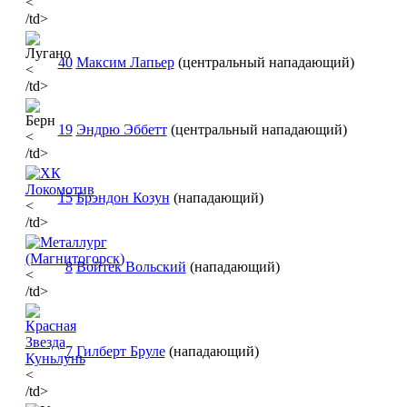
<
/td>
40
Максим Лапьер
(центральный нападающий)
<
/td>
19
Эндрю Эббетт
(центральный нападающий)
<
/td>
15
Брэндон Козун
(нападающий)
<
/td>
8
Войтек Вольский
(нападающий)
<
/td>
7
Гилберт Бруле
(нападающий)
<
/td>