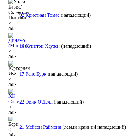
92
Кристиан Томас
(нападающий)
<
/td>
16
Куинтон Хауден
(нападающий)
<
/td>
17
Рене Бурк
(нападающий)
<
/td>
22
Эрик О'Делл
(нападающий)
<
/td>
21
Мейсон Раймонд
(левый крайний нападающий)
<
/td>