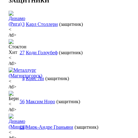
ЗАЩИТНИКИ
3
Карл Столлери
(защитник)
<
/td>
27
Коди Голоубеф
(защитник)
<
/td>
4
Крис Ли
(защитник)
<
/td>
56
Максим Норо
(защитник)
<
/td>
18
Марк-Андре Граньяни
(защитник)
<
/td>