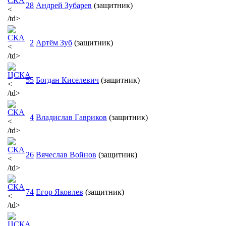
28
Андрей Зубарев
(защитник)
<
/td>
2
Артём Зуб
(защитник)
<
/td>
55
Богдан Киселевич
(защитник)
<
/td>
4
Владислав Гавриков
(защитник)
<
/td>
26
Вячеслав Войнов
(защитник)
<
/td>
74
Егор Яковлев
(защитник)
<
/td>