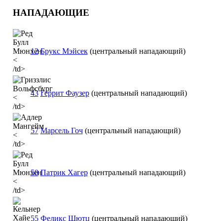
НАПАДАЮЩИЕ
12
Брукс Мэйсек
(центральный нападающий)
<
/td>
43
Геррит Фаузер
(центральный нападающий)
<
/td>
57
Марсель Гоч
(центральный нападающий)
<
/td>
50
Патрик Хагер
(центральный нападающий)
<
/td>
55
Феликс Шютц
(центральный нападающий)