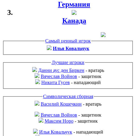
Германия
Канада
Самый ценный игрок
Илья Ковальчук
Лучшие игроки
Данни аус ден Биркен
-
вратарь
Вячеслав Войнов
-
защитник
Никита Гусев
-
нападающий
Символическая сборная
Василий Кошечкин
-
вратарь
Вячеслав Войнов
-
защитник
Максим Норо
-
защитник
Илья Ковальчук
-
нападающий