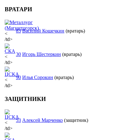
ВРАТАРИ
83
Василий Кошечкин
(вратарь)
<
/td>
30
Игорь Шестеркин
(вратарь)
<
/td>
90
Илья Сорокин
(вратарь)
<
/td>
ЗАЩИТНИКИ
53
Алексей Марченко
(защитник)
<
/td>