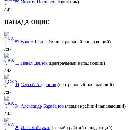
89
Никита Нестеров
(защитник)
<
/td>
НАПАДАЮЩИЕ
87
Вадим Шипачёв
(центральный нападающий)
<
/td>
13
Павел Дацюк
(центральный нападающий)
<
/td>
11
Сергей Андронов
(центральный нападающий)
<
/td>
94
Александр Барабанов
(левый крайний нападающий)
<
/td>
29
Илья Каблуков
(левый крайний нападающий)
<