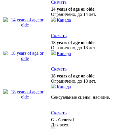
Скачать
14 years of age or olde
Ограничено, до 14 лет.
Канада
Скачать
18 years of age or olde
Ограничено, до 18 лет.
Канада
Скачать
18 years of age or olde
Ограничено, до 18 лет.
Канада
Сексуальные сцены, насилие.
Скачать
G - General
Для всех.