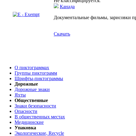
Не классифицируется.
Канада
Документальные фильмы, зарисовки п
Скачать
О пиктограммах
Группы пиктограмм
Шрифты-пиктограммы
Дорожные
Дорожные знаки
Яхты
Общественные
Знаки безопасности
Опасности
В общественных местах
Медицинские
Упаковка
Экологические, Recycle