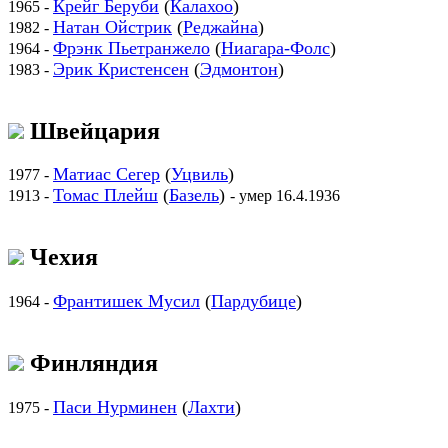
Крейг Беруби
(
Калахоо
)
1965 -
Натан Ойстрик
(
Реджайна
)
1982 -
Фрэнк Пьетранжело
(
Ниагара-Фолс
)
1964 -
Эрик Кристенсен
(
Эдмонтон
)
1983 -
Швейцария
Матиас Сегер
(
Уцвиль
)
1977 -
Томас Плейш
(
Базель
)
1913 -
- умер 16.4.1936
Чехия
Франтишек Мусил
(
Пардубице
)
1964 -
Финляндия
Паси Нурминен
(
Лахти
)
1975 -