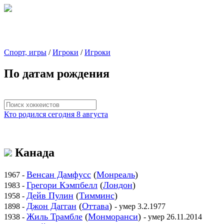
Спорт, игры
/
Игроки
/
Игроки
По датам рождения
Кто родился сегодня 8 августа
Канада
Венсан Дамфусс
(
Монреаль
)
1967 -
Грегори Кэмпбелл
(
Лондон
)
1983 -
Дейв Пулин
(
Тимминс
)
1958 -
Джон Дагган
(
Оттава
)
1898 -
- умер 3.2.1977
Жиль Трамбле
(
Монморанси
)
1938 -
- умер 26.11.2014