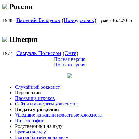
Россия
Валерий Белоусов
(
Новоуральск
)
1948 -
- умер 16.4.2015
Швеция
Самуэль Польссон
(
Онге
)
1977 -
Полная версия
Ночная версия
Случайный хоккеист
Персоналии
Прозвища игроков
Сайты и аккаунты хоккеисты
По датам рождения
Ушедшие из жизни известные хоккеисты
По географии
Родственники на льду
Братья на льду
Братья-близнецы на льду