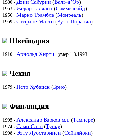
Дэни Сабурин
(
Валь-д’Ор
)
1980 -
Жерар Галлант
(
Саммерсайд
)
1963 -
Марио Трамбле
(
Монреаль
)
1956 -
Стефане Матто
(
Руэн-Норанда
)
1969 -
Швейцария
Арнольд Хиртц
1910 -
- умер 1.3.1993
Чехия
Петр Хубацек
(
Брно
)
1979 -
Финляндия
Александр Барков мл.
(
Тампере
)
1995 -
Сами Сало
(
Турку
)
1974 -
Ээту Луостаринен
(
Сейняйоки
)
1998 -