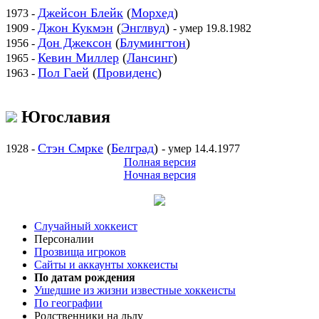
Джейсон Блейк
(
Морхед
)
1973 -
Джон Кукмэн
(
Энглвуд
)
1909 -
- умер 19.8.1982
Дон Джексон
(
Блумингтон
)
1956 -
Кевин Миллер
(
Лансинг
)
1965 -
Пол Гаей
(
Провиденс
)
1963 -
Югославия
Стэн Смрке
(
Белград
)
1928 -
- умер 14.4.1977
Полная версия
Ночная версия
Случайный хоккеист
Персоналии
Прозвища игроков
Сайты и аккаунты хоккеисты
По датам рождения
Ушедшие из жизни известные хоккеисты
По географии
Родственники на льду