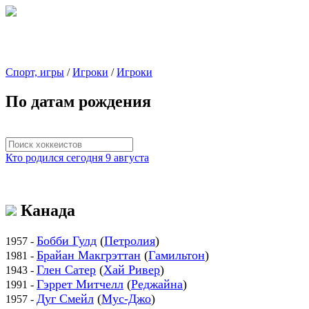
Спорт, игры
/
Игроки
/
Игроки
По датам рождения
Кто родился сегодня 9 августа
Канада
Бобби Гулд
(
Петролия
)
1957 -
Брайан Макгрэттан
(
Гамильтон
)
1981 -
Глен Сатер
(
Хай Ривер
)
1943 -
Гэррет Митчелл
(
Реджайна
)
1991 -
Дуг Смейл
(
Мус-Джо
)
1957 -