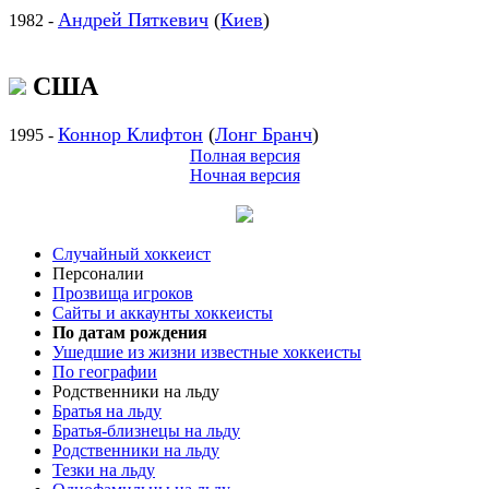
Андрей Пяткевич
(
Киев
)
1982 -
США
Коннор Клифтон
(
Лонг Бранч
)
1995 -
Полная версия
Ночная версия
Случайный хоккеист
Персоналии
Прозвища игроков
Сайты и аккаунты хоккеисты
По датам рождения
Ушедшие из жизни известные хоккеисты
По географии
Родственники на льду
Братья на льду
Братья-близнецы на льду
Родственники на льду
Тезки на льду