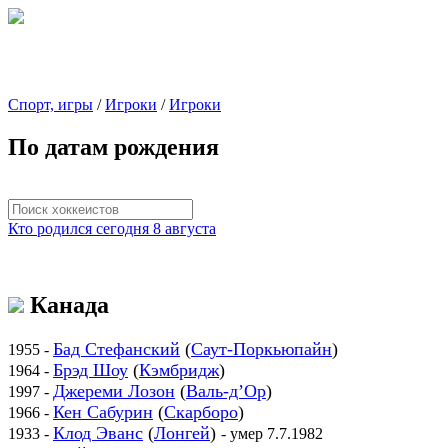
Спорт, игры
/
Игроки
/
Игроки
По датам рождения
Кто родился сегодня 8 августа
Канада
Бад Стефанский
(
Саут-Поркьюпайн
)
1955 -
Брэд Шоу
(
Кэмбридж
)
1964 -
Джереми Лозон
(
Валь-д’Ор
)
1997 -
Кен Сабурин
(
Скарборо
)
1966 -
Клод Эванс
(
Лонгей
)
1933 -
- умер 7.7.1982