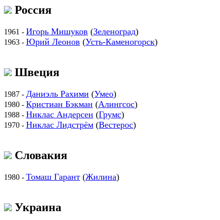
Россия
Игорь Мишуков
(
Зеленоград
)
1961 -
Юрий Леонов
(
Усть-Каменогорск
)
1963 -
Швеция
Даниэль Рахими
(
Умео
)
1987 -
Кристиан Бэкман
(
Алингсос
)
1980 -
Никлас Андерсен
(
Грумс
)
1988 -
Никлас Лидстрём
(
Вестерос
)
1970 -
Словакия
Томаш Гарант
(
Жилина
)
1980 -
Украина