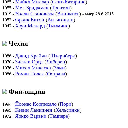
Майкл Миллар
(
Сент-Катаринс
)
1965 -
Мел Бриджмен
(
Трентон
)
1955 -
Уолли Становски
(
Виннипег
)
1919 -
- умер 28.6.2015
Фрэнк Битон
(
Антигониш
)
1953 -
Хоуи Менард
(
Тимминс
)
1942 -
Чехия
Давид Крейчи
(
Штернберк
)
1986 -
Зденек Орцт
(
Либерец
)
1970 -
Михал Микеска
(
Злин
)
1976 -
Роман Полак
(
Острава
)
1986 -
Финляндия
Йоонас Корписало
(
Пори
)
1994 -
Кевин Ланкинен
(
Хельсинки
)
1995 -
Яркко Варвио
(
Тампере
)
1972 -