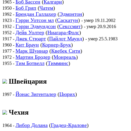
Боб Бассен
(
Калгари
)
1965 -
Боб Грип
(
Чатем
)
1950 -
Брендан Галлахер
(
Эдмонтон
)
1992 -
Гэрри Уотсон мл
(
Саскатун
)
1923 -
- умер 19.11.2002
Гэрри Эдмундсон
(
Секссмит
)
1932 -
- умер 20.9.2016
Дейв Уолтер
(
Ниагара-Фолс
)
1952 -
Джек Стюарт
(
Пайлот Маунд
)
1917 -
- умер 25.5.1983
Кит Браун
(
Корнер-Брук
)
1960 -
Марк Шуинар
(
Квебек Сити
)
1977 -
Мартин Бродер
(
Монреаль
)
1972 -
Тим Ботвелл
(
Тимминс
)
1955 -
Швейцария
Йонас Зигенталер
(
Цюрих
)
1997 -
Чехия
Либор Долана
(
Градец-Кралове
)
1964 -