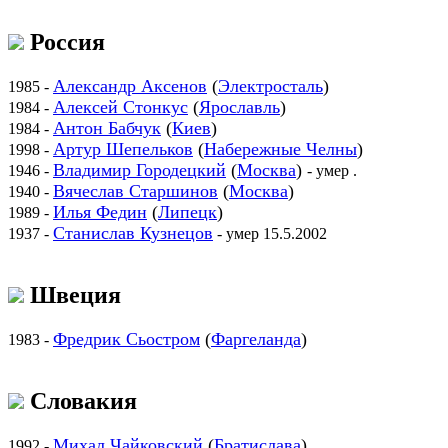
Россия
Александр Аксенов
(
Электросталь
)
1985 -
Алексей Стонкус
(
Ярославль
)
1984 -
Антон Бабчук
(
Киев
)
1984 -
Артур Шепельков
(
Набережные Челны
)
1998 -
Владимир Городецкий
(
Москва
)
1946 -
- умер .
Вячеслав Старшинов
(
Москва
)
1940 -
Илья Федин
(
Липецк
)
1989 -
Станислав Кузнецов
1937 -
- умер 15.5.2002
Швеция
Фредрик Сьостром
(
Фаргеланда
)
1983 -
Словакия
Михал Чайковский
(
Братислава
)
1992 -