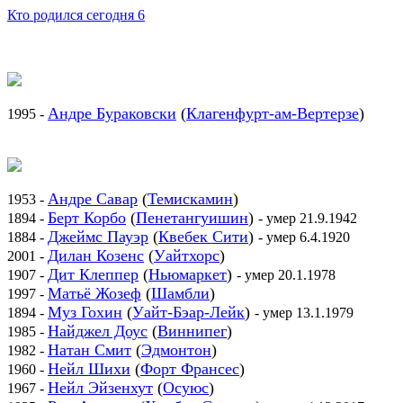
Кто родился сегодня 6
Андре Бураковски
(
Клагенфурт-ам-Вертерзе
)
1995 -
Андре Савар
(
Темискамин
)
1953 -
Берт Корбо
(
Пенетангуишин
)
1894 -
- умер 21.9.1942
Джеймс Пауэр
(
Квебек Сити
)
1884 -
- умер 6.4.1920
Дилан Козенс
(
Уайтхорс
)
2001 -
Дит Клеппер
(
Ньюмаркет
)
1907 -
- умер 20.1.1978
Матьё Жозеф
(
Шамбли
)
1997 -
Муз Гохин
(
Уайт-Бэар-Лейк
)
1894 -
- умер 13.1.1979
Найджел Доус
(
Виннипег
)
1985 -
Натан Смит
(
Эдмонтон
)
1982 -
Нейл Шихи
(
Форт Франсес
)
1960 -
Нейл Эйзенхут
(
Осуюс
)
1967 -