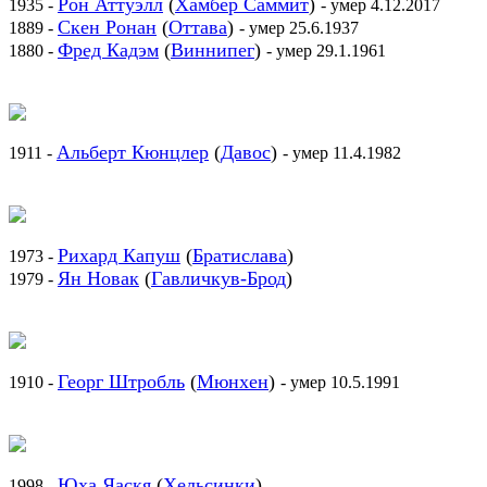
Рон Аттуэлл
(
Хамбер Саммит
)
1935 -
- умер 4.12.2017
Скен Ронан
(
Оттава
)
1889 -
- умер 25.6.1937
Фред Кадэм
(
Виннипег
)
1880 -
- умер 29.1.1961
Альберт Кюнцлер
(
Давос
)
1911 -
- умер 11.4.1982
Рихард Капуш
(
Братислава
)
1973 -
Ян Новак
(
Гавличкув-Брод
)
1979 -
Георг Штробль
(
Мюнхен
)
1910 -
- умер 10.5.1991
Юха Яаскя
(
Хельсинки
)
1998 -