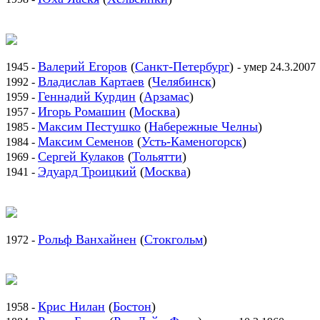
Валерий Егоров
(
Санкт-Петербург
)
1945 -
- умер 24.3.2007
Владислав Картаев
(
Челябинск
)
1992 -
Геннадий Курдин
(
Арзамас
)
1959 -
Игорь Ромашин
(
Москва
)
1957 -
Максим Пестушко
(
Набережные Челны
)
1985 -
Максим Семенов
(
Усть-Каменогорск
)
1984 -
Сергей Кулаков
(
Тольятти
)
1969 -
Эдуард Троицкий
(
Москва
)
1941 -
Рольф Ванхайнен
(
Стокгольм
)
1972 -
Крис Нилан
(
Бостон
)
1958 -