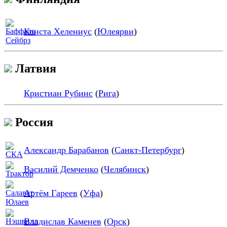
Конста Хелениус
(
Юлеярви
)
Латвия
Кристиан Рубинс
(
Рига
)
Россия
Александр Барабанов
(
Санкт-Петербург
)
Василий Демченко
(
Челябинск
)
Артём Гареев
(
Уфа
)
Владислав Каменев
(
Орск
)