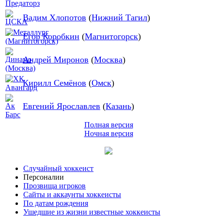
Вадим Хлопотов
(
Нижний Тагил
)
Егор Коробкин
(
Магнитогорск
)
Андрей Миронов
(
Москва
)
Кирилл Семёнов
(
Омск
)
Евгений Ярославлев
(
Казань
)
Полная версия
Ночная версия
Случайный хоккеист
Персоналии
Прозвища игроков
Сайты и аккаунты хоккеисты
По датам рождения
Ушедшие из жизни известные хоккеисты