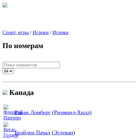
Спорт, игры
/
Игроки
/
Игроки
По номерам
Канада
Райан Ломберг
(
Ричмонд-Хилл
)
Брэйден Пачал
(
Эстеван
)