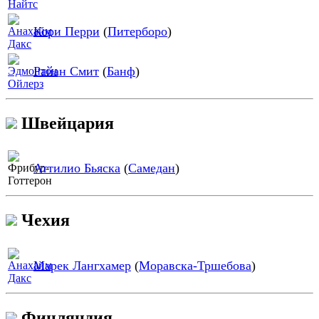
Кори Перри
(
Питерборо
)
Райан Смит
(
Банф
)
Швейцария
Аттилио Бьяска
(
Самедан
)
Чехия
Марек Лангхамер
(
Моравска-Тршебова
)
Финляндия