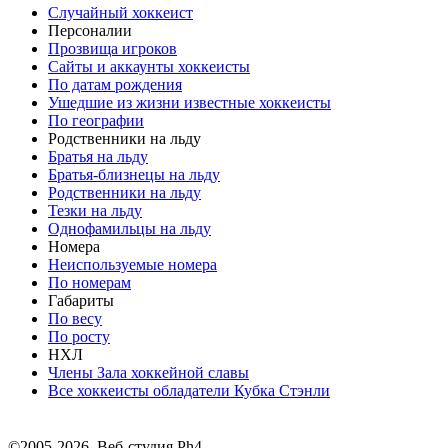
Случайный хоккеист
Персоналии
Прозвища игроков
Сайты и аккаунты хоккеисты
По датам рождения
Ушедшие из жизни известные хоккеисты
По географии
Родственники на льду
Братья на льду
Братья-близнецы на льду
Родственники на льду
Тезки на льду
Однофамильцы на льду
Номера
Неиспользуемые номера
По номерам
Габариты
По весу
По росту
НХЛ
Члены Зала хоккейной славы
Все хоккеисты обладатели Кубка Стэнли
©2005-2026, Веб-студия Ph4