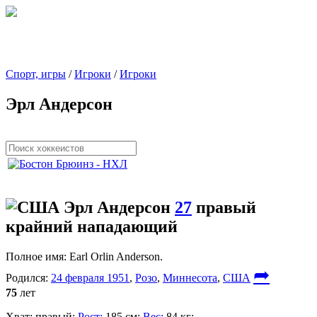
Спорт, игры
/
Игроки
/
Игроки
Эрл Андерсон
Эрл Андерсон
27
правый
крайний нападающий
Полное имя:
Earl Orlin Anderson.
➦
Родился:
24 февраля 1951
,
Розо
,
Миннесота
,
США
75
лет
Хват:
правый;
Рост:
185 см;
Вес:
84 кг;