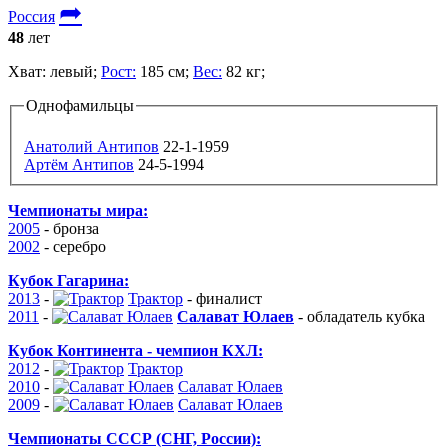
➦
Россия
48
лет
Хват:
левый;
Рост:
185 см;
Вес:
82 кг;
Однофамильцы
Анатолий Антипов
22-1-1959
Артём Антипов
24-5-1994
Чемпионаты мира:
2005
-
бронза
2002
- серебро
Кубок Гагарина:
2013
-
Трактор
-
финалист
2011
-
Салават Юлаев
-
обладатель кубка
Кубок Континента - чемпион КХЛ:
2012
-
Трактор
2010
-
Салават Юлаев
2009
-
Салават Юлаев
Чемпионаты СССР (СНГ, России):