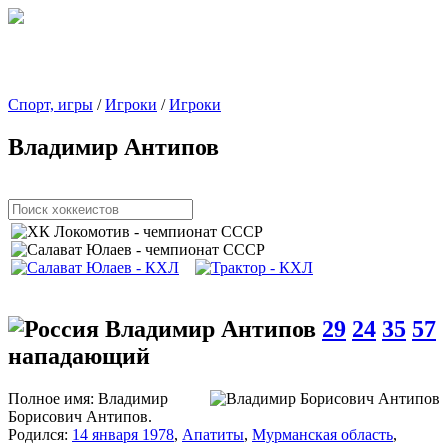
Спорт, игры
/
Игроки
/
Игроки
Владимир Антипов
Владимир Антипов
29
24
35
57
нападающий
Полное имя:
Владимир
Борисович Антипов.
Родился:
14 января 1978
,
Апатиты
,
Мурманская область
,