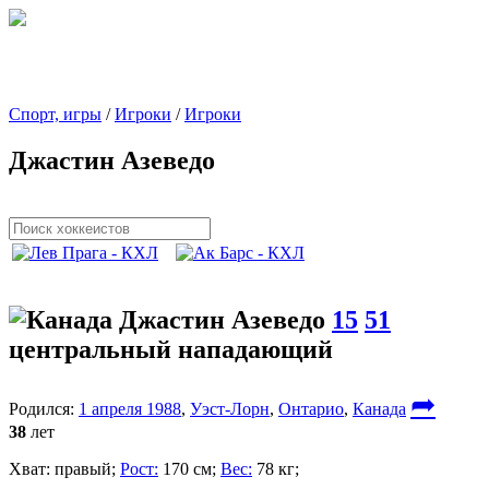
Спорт, игры
/
Игроки
/
Игроки
Джастин Азеведо
Джастин Азеведо
15
51
центральный нападающий
➦
Родился:
1 апреля 1988
,
Уэст-Лорн
,
Онтарио
,
Канада
38
лет
Хват:
правый;
Рост:
170 см;
Вес:
78 кг;