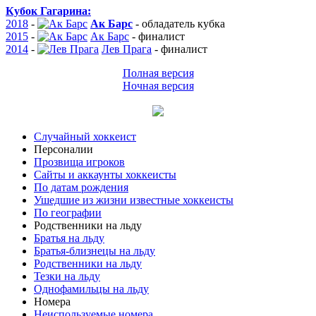
Кубок Гагарина:
2018
-
Ак Барс
-
обладатель кубка
2015
-
Ак Барс
-
финалист
2014
-
Лев Прага
-
финалист
Полная версия
Ночная версия
Случайный хоккеист
Персоналии
Прозвища игроков
Сайты и аккаунты хоккеисты
По датам рождения
Ушедшие из жизни известные хоккеисты
По географии
Родственники на льду
Братья на льду
Братья-близнецы на льду
Родственники на льду
Тезки на льду
Однофамильцы на льду
Номера
Неиспользуемые номера