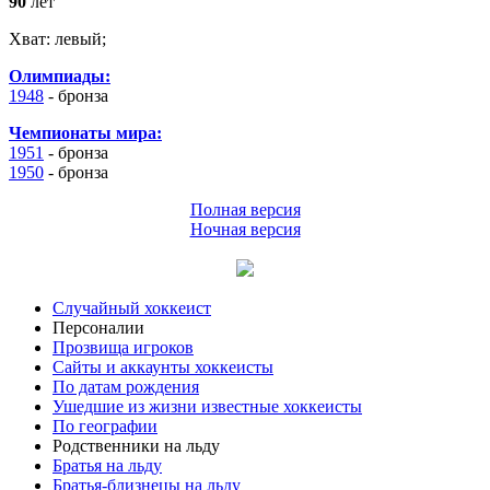
90
лет
Хват:
левый;
Олимпиады:
1948
-
бронза
Чемпионаты мира:
1951
-
бронза
1950
-
бронза
Полная версия
Ночная версия
Случайный хоккеист
Персоналии
Прозвища игроков
Сайты и аккаунты хоккеисты
По датам рождения
Ушедшие из жизни известные хоккеисты
По географии
Родственники на льду
Братья на льду
Братья-близнецы на льду