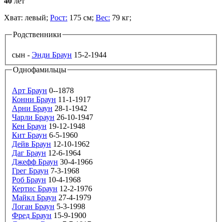
40
лет
Хват:
левый;
Рост:
175 см;
Вес:
79 кг;
Родственники
сын -
Энди Браун
15-2-1944
Однофамильцы
Арт Браун
0--1878
Конни Браун
11-1-1917
Арни Браун
28-1-1942
Чарли Браун
26-10-1947
Кен Браун
19-12-1948
Кит Браун
6-5-1960
Дейв Браун
12-10-1962
Даг Браун
12-6-1964
Джефф Браун
30-4-1966
Грег Браун
7-3-1968
Роб Браун
10-4-1968
Кертис Браун
12-2-1976
Майкл Браун
27-4-1979
Логан Браун
5-3-1998
Фред Браун
15-9-1900