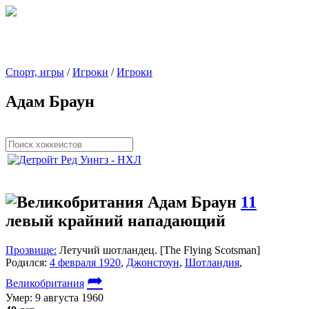
Спорт, игры
/
Игроки
/
Игроки
Адам Браун
Адам Браун
11
левый крайний нападающий
Прозвище:
Летучий шотландец. [The Flying Scotsman]
Родился:
4 февраля 1920
,
Джонстоун
,
Шотландия
,
➦
Великобритания
Умер:
9 августа 1960