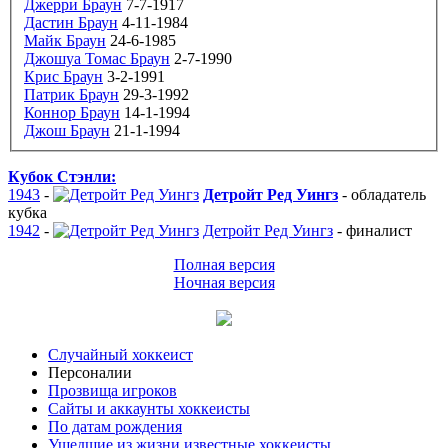
Джерри Браун
7-7-1917
Дастин Браун
4-11-1984
Майк Браун
24-6-1985
Джошуа Томас Браун
2-7-1990
Крис Браун
3-2-1991
Патрик Браун
29-3-1992
Коннор Браун
14-1-1994
Джош Браун
21-1-1994
Кубок Стэнли:
1943
-
Детройт Ред Уингз
-
обладатель
кубка
1942
-
Детройт Ред Уингз
-
финалист
Полная версия
Ночная версия
Случайный хоккеист
Персоналии
Прозвища игроков
Сайты и аккаунты хоккеисты
По датам рождения
Ушедшие из жизни известные хоккеисты