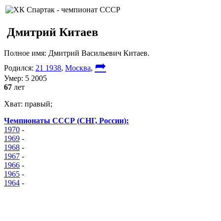
Дмитрий Китаев
Полное имя:
Дмитрий Васильевич Китаев.
➦
Родился:
21 1938
,
Москва
,
Умер:
5 2005
67
лет
Хват:
правый;
Чемпионаты СССР (СНГ, России):
1970
-
1969
-
1968
-
1967
-
1966
-
1965
-
1964
-